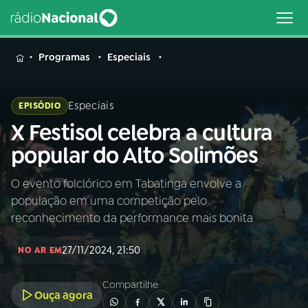
MENU
Programas
Especiais
Especiais
EPISÓDIO
X Festisol celebra a cultura
Buscar
na
popular do Alto Solimões
Rádio
Buscar
Nacional
O evento folclórico em Tabatinga envolve a
população em uma competição pelo
AO VIVO
reconhecimento da performance mais bonita
27/11/2024, 21:50
01
INÍCIO
NO AR EM
Compartilhe
Ouça agora
02
A RÁDIO