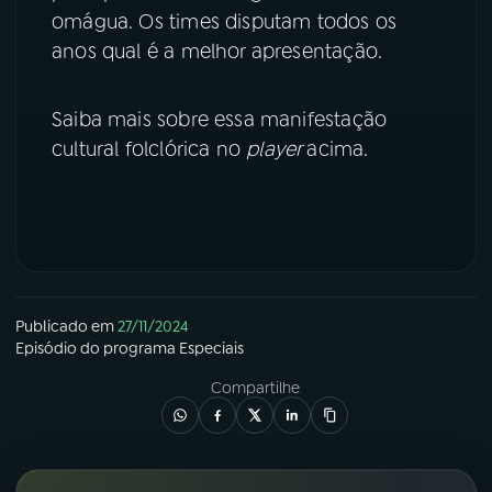
omágua. Os times disputam todos os
YouTube
Facebook
anos qual é a melhor apresentação.
Instagram
X
Saiba mais sobre essa manifestação
cultural folclórica no
player
acima.
TikTok
Publicado em
27/11/2024
Episódio
do programa
Especiais
Compartilhe