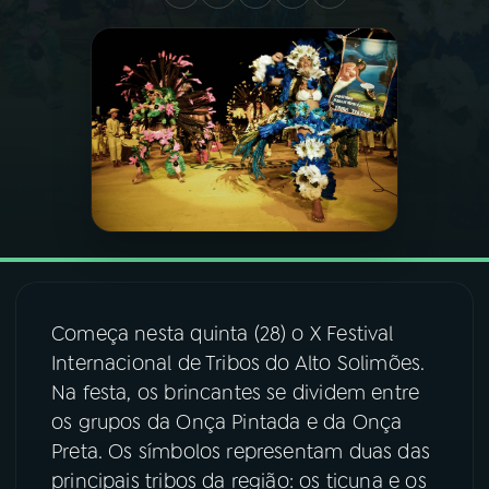
03
PROGRAMAÇÃO
04
PROGRAMAS
05
PODCASTS
06
VIDEOCASTS
Começa nesta quinta (28) o X Festival
07
ÚLTIMAS
Internacional de Tribos do Alto Solimões.
Na festa, os brincantes se dividem entre
08
FESTIVAL DE MÚSICA
os grupos da Onça Pintada e da Onça
Preta. Os símbolos representam duas das
principais tribos da região: os ticuna e os
ACOMPANHE A RÁDIO NACIONAL