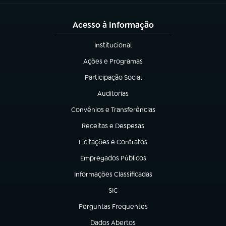
Acesso à Informação
Institucional
(abre em nova aba)
Ações e Programas
(abre em nova aba)
Participação Social
(abre em nova aba)
Auditorias
(abre em nova aba)
Convênios e Transferências
(abre em nova aba)
Receitas e Despesas
(abre em nova aba)
Licitações e Contratos
(abre em nova aba)
Empregados Públicos
(abre em nova aba)
Informações Classificadas
(abre em nova aba)
SIC
(abre em nova aba)
Perguntas Frequentes
(abre em nova aba)
Dados Abertos
(abre em nova aba)