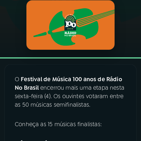
03
PROGRAMAÇÃO
04
PROGRAMAS
05
PODCASTS
06
VIDEOCASTS
O
Festival de Música 100 anos de Rádio
No Brasil
encerrou mais uma etapa nesta
sexta-feira (4). Os ouvintes votaram entre
07
ÚLTIMAS
as 50 músicas semifinalistas.
08
FESTIVAL DE MÚSICA
Conheça as 15 músicas finalistas:
ACOMPANHE A RÁDIO NACIONAL