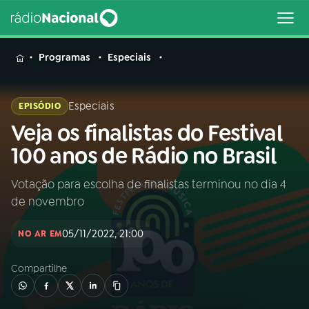
MENU
Programas
Especiais
Especiais
EPISÓDIO
Veja os finalistas do Festival
Buscar
na
100 anos de Rádio no Brasil
Rádio
Buscar
Nacional
Votação para escolha de finalistas terminou no dia 4
de novembro
AO VIVO
05/11/2022, 21:00
NO AR EM
01
INÍCIO
Compartilhe
02
A RÁDIO