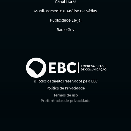
Canal Libras
(abre em nova aba)
Monitoramento e Análise de Mídias
(abre em nova aba)
Publicidade Legal
(abre em nova aba)
Rádio Gov
(abre em nova aba)
© Todos os direitos reservados pela EBC
Política de Privacidade
(abre em nova aba)
Termos de uso
(abre em nova aba)
Preferências de privacidade