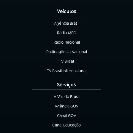
Veículos
Agência Brasil
(abre em nova aba)
Rádio MEC
(abre em nova aba)
Rádio Nacional
Radioagência Nacional
(abre em nova aba)
TV Brasil
(abre em nova aba)
TV Brasil Internacional
(abre em nova aba)
Serviços
A Voz do Brasil
(abre em nova aba)
Agência GOV
(abre em nova aba)
Canal GOV
(abre em nova aba)
Canal Educação
(abre em nova aba)