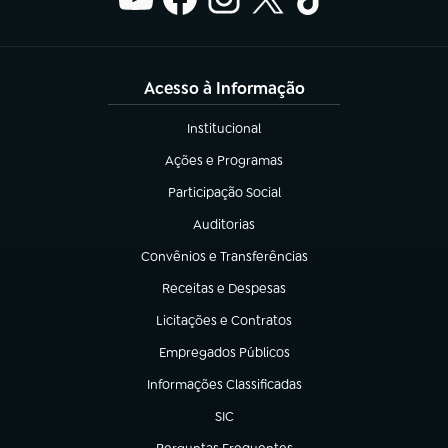
Acesso à Informação
Institucional
(abre em nova aba)
Ações e Programas
(abre em nova aba)
Participação Social
(abre em nova aba)
Auditorias
(abre em nova aba)
Convênios e Transferências
(abre em nova aba)
Receitas e Despesas
(abre em nova aba)
Licitações e Contratos
(abre em nova aba)
Empregados Públicos
(abre em nova aba)
Informações Classificadas
(abre em nova aba)
SIC
(abre em nova aba)