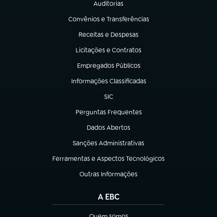
Auditorias
(abre em nova aba)
Convênios e Transferências
(abre em nova aba)
Receitas e Despesas
(abre em nova aba)
Licitações e Contratos
(abre em nova aba)
Empregados Públicos
(abre em nova aba)
Informações Classificadas
(abre em nova aba)
SIC
(abre em nova aba)
Perguntas Frequentes
(abre em nova aba)
Dados Abertos
(abre em nova aba)
Sanções Administrativas
(abre em nova aba)
Ferramentas e Aspectos Tecnológicos
(abre em nova aba)
Outras Informações
(abre em nova aba)
A EBC
Quem somos