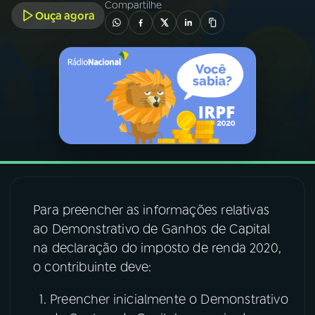
Compartilhe
Ouça agora
03
PROGRAMAÇÃO
04
PROGRAMAS
05
PODCASTS
06
VIDEOCASTS
Para preencher as informações relativas
07
ÚLTIMAS
ao Demonstrativo de Ganhos de Capital
na declaração do imposto de renda 2020,
o contribuinte deve:
08
FESTIVAL DE MÚSICA
Preencher inicialmente o Demonstrativo
ACOMPANHE A RÁDIO NACIONAL