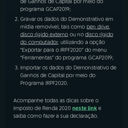
de Ganhos de Capital por meio do
programa GCAP2019;
YouTube
Facebook
Gravar os dados do Demonstrativo em
Instagram
X
mídia removível, tais como
pen drive
,
disco rígido externo
ou no
disco rígido
TikTok
do computador
, utilizando a opção
“Exportar para o IRPF2020” do menu
“Ferramentas” do programa GCAP2019;
Importar os dados do Demonstrativo de
Ganhos de Capital por meio do
Programa IRPF2020.
Acompanhe todas as dicas sobre o
Imposto de Renda 2020
neste link
e
saiba como fazer a sua declaração.