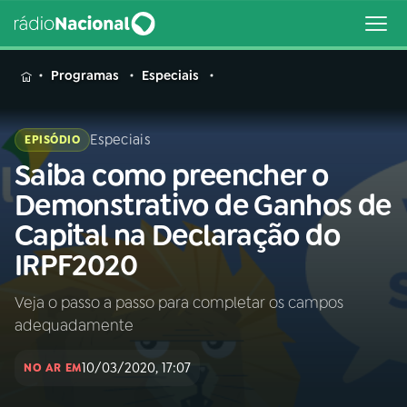
MENU
Programas
Especiais
Especiais
EPISÓDIO
Saiba como preencher o
Buscar
na
Demonstrativo de Ganhos de
Rádio
Buscar
Capital na Declaração do
Nacional
IRPF2020
AO VIVO
Veja o passo a passo para completar os campos
adequadamente
01
INÍCIO
10/03/2020, 17:07
NO AR EM
02
A RÁDIO