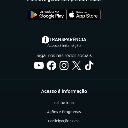
(abre em nova aba)
TRANSPARÊNCIA
Acesso à Informação
Siga-nos nas redes sociais
Acesso à Informação
Institucional
(abre em nova aba)
Ações e Programas
(abre em nova aba)
Participação Social
(abre em nova aba)