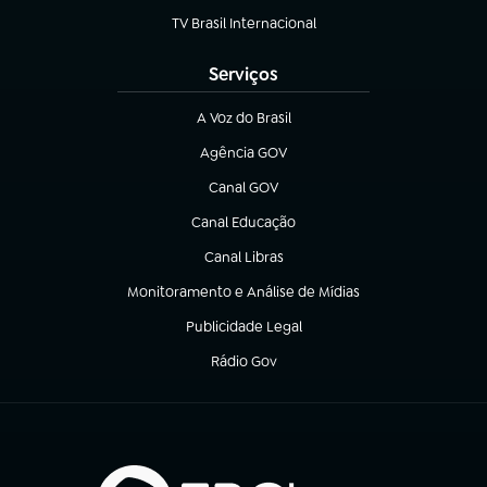
TV Brasil Internacional
(abre em nova aba)
Serviços
A Voz do Brasil
(abre em nova aba)
Agência GOV
(abre em nova aba)
Canal GOV
(abre em nova aba)
Canal Educação
(abre em nova aba)
Canal Libras
(abre em nova aba)
Monitoramento e Análise de Mídias
(abre em nova aba)
Publicidade Legal
(abre em nova aba)
Rádio Gov
(abre em nova aba)