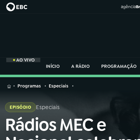
agência
Br
AO VIVO
INÍCIO
A RÁDIO
PROGRAMAÇÃO
MENU
Programas
Especiais
Buscar
na
Especiais
EPISÓDIO
Rádio
Buscar
Nacional
Rádios MEC e
Buscar
na
Rádio
AO VIVO