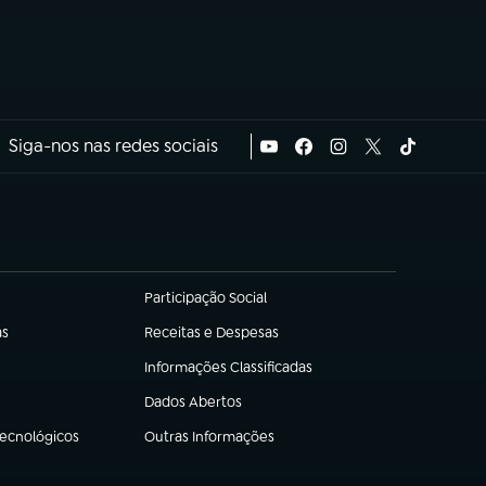
Siga-nos nas redes sociais
Participação Social
(abre em nova aba)
as
Receitas e Despesas
(abre em nova aba)
Informações Classificadas
(abre em nova aba)
Dados Abertos
(abre em nova aba)
Tecnológicos
Outras Informações
(abre em nova aba)