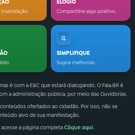
ÇÃO
ELOGIO
 insatisfação.
Compartilhe algo positivo.
ÇÃO
SIMPLIFIQUE
dido.
Sugira melhorias.
 mas é com a EBC que estará dialogando. O Fala.BR é
m a administração pública, por meio das Ouvidorias.
 conteúdos ofertados ao cidadão. Por isso, não se
onteúdo alvo de sua manifestação.
Clique aqui
, acesse a página completa
.