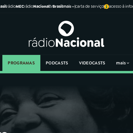
asil
rádio
MEC
rádio
Nacional
tv
Brasil
carta de serviço
acesso à inf
mais
PROGRAMAS
PODCASTS
VIDEOCASTS
mais