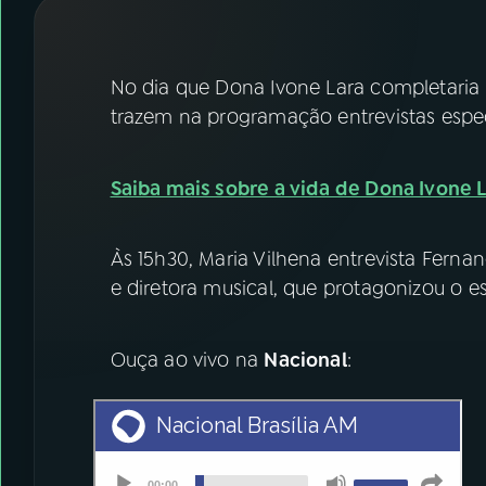
07
ÚLTIMAS
08
FESTIVAL DE MÚSICA
No dia que Dona Ivone Lara completaria 
trazem na programação entrevistas espec
ACOMPANHE A RÁDIO NACIONAL
Saiba mais sobre a vida de Dona Ivone 
YouTube
Facebook
Instagram
X
Às 15h30, Maria Vilhena entrevista Fernan
e diretora musical, que protagonizou o 
TikTok
Ouça ao vivo na
Nacional
: