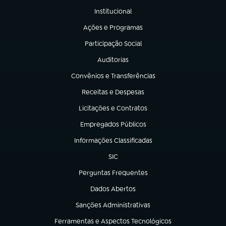
Institucional
(abre em nova aba)
Ações e Programas
(abre em nova aba)
Participação Social
(abre em nova aba)
Auditorias
(abre em nova aba)
Convênios e Transferências
(abre em nova aba)
Receitas e Despesas
(abre em nova aba)
Licitações e Contratos
(abre em nova aba)
Empregados Públicos
(abre em nova aba)
Informações Classificadas
(abre em nova aba)
SIC
(abre em nova aba)
Perguntas Frequentes
(abre em nova aba)
Dados Abertos
(abre em nova aba)
Sanções Administrativas
(abre em nova aba)
Ferramentas e Aspectos Tecnológicos
(abre em nova aba)