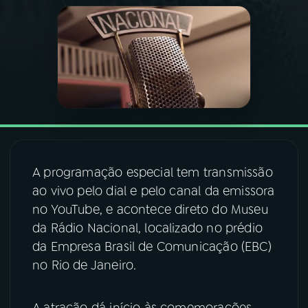
03
PROGRAMAÇÃO
04
PROGRAMAS
05
PODCASTS
06
VIDEOCASTS
A programação especial tem transmissão
ao vivo pelo dial e pelo canal da emissora
no YouTube, e acontece direto do Museu
07
ÚLTIMAS
da Rádio Nacional, localizado no prédio
da Empresa Brasil de Comunicação (EBC)
08
FESTIVAL DE MÚSICA
no Rio de Janeiro.
ACOMPANHE A RÁDIO NACIONAL
A atração dá início às comemorações