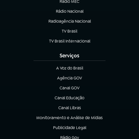
Rádio MEC
(abre em nova aba)
Rádio Nacional
Radioagência Nacional
(abre em nova aba)
TV Brasil
(abre em nova aba)
TV Brasil Internacional
(abre em nova aba)
Serviços
A Voz do Brasil
(abre em nova aba)
Agência GOV
(abre em nova aba)
Canal GOV
(abre em nova aba)
Canal Educação
(abre em nova aba)
Canal Libras
(abre em nova aba)
Monitoramento e Análise de Mídias
(abre em nova aba)
Publicidade Legal
(abre em nova aba)
Rádio Gov