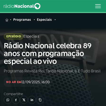
MENU
Programas
Especiais
Especiais
EPISÓDIO
Rádio Nacional celebra 89
Buscar
na
anos com programação
Rádio
Buscar
especial ao vivo
Nacional
Programas Revista Rio, Tarde Nacional, e É Tudo Brasil
AO VIVO
12/09/2025, 16:00
NO AR EM
01
INÍCIO
Compartilhe
02
A RÁDIO