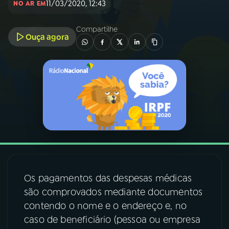
11/03/2020, 12:43
NO AR EM
03
PROGRAMAÇÃO
Compartilhe
Ouça agora
04
PROGRAMAS
05
PODCASTS
06
VIDEOCASTS
07
ÚLTIMAS
Os pagamentos das despesas médicas
são comprovados mediante documentos
08
FESTIVAL DE MÚSICA
contendo o nome e o endereço e, no
caso de beneficiário (pessoa ou empresa
ACOMPANHE A RÁDIO NACIONAL