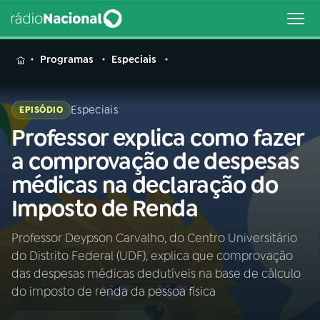
MENU
Programas
Especiais
Especiais
EPISÓDIO
Professor explica como fazer
Buscar
na
a comprovação de despesas
Rádio
Buscar
médicas na declaração do
Nacional
Imposto de Renda
AO VIVO
Professor Deypson Carvalho, do Centro Universitário
do Distrito Federal (UDF), explica que comprovação
01
INÍCIO
das despesas médicas dedutíveis na base de cálculo
do imposto de renda da pessoa física
02
A RÁDIO