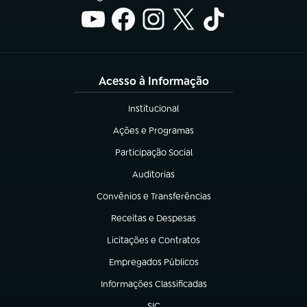
Acesso à Informação
Institucional
(abre em nova aba)
Ações e Programas
(abre em nova aba)
Participação Social
(abre em nova aba)
Auditorias
(abre em nova aba)
Convênios e Transferências
(abre em nova aba)
Receitas e Despesas
(abre em nova aba)
Licitações e Contratos
(abre em nova aba)
Empregados Públicos
(abre em nova aba)
Informações Classificadas
(abre em nova aba)
SIC