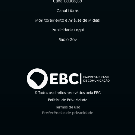
Canal Educação
(abre em nova aba)
Canal Libras
(abre em nova aba)
Monitoramento e Análise de Mídias
(abre em nova aba)
Publicidade Legal
(abre em nova aba)
Rádio Gov
(abre em nova aba)
© Todos os direitos reservados pela EBC
Política de Privacidade
(abre em nova aba)
Termos de uso
(abre em nova aba)
Preferências de privacidade