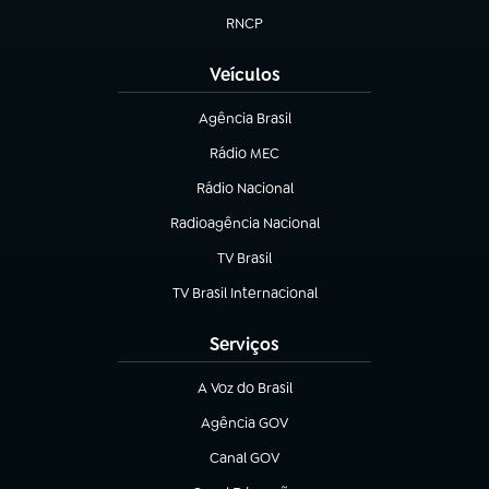
RNCP
(abre em nova aba)
Veículos
Agência Brasil
(abre em nova aba)
Rádio MEC
(abre em nova aba)
Rádio Nacional
Radioagência Nacional
(abre em nova aba)
TV Brasil
(abre em nova aba)
TV Brasil Internacional
(abre em nova aba)
Serviços
A Voz do Brasil
(abre em nova aba)
Agência GOV
(abre em nova aba)
Canal GOV
(abre em nova aba)