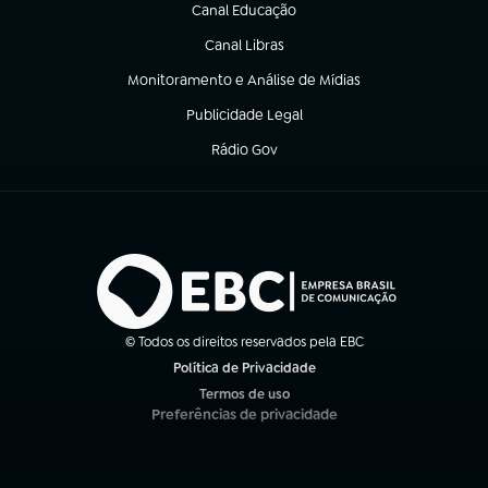
Canal Educação
(abre em nova aba)
Canal Libras
(abre em nova aba)
Monitoramento e Análise de Mídias
(abre em nova aba)
Publicidade Legal
(abre em nova aba)
Rádio Gov
(abre em nova aba)
© Todos os direitos reservados pela EBC
Política de Privacidade
(abre em nova aba)
Termos de uso
(abre em nova aba)
Preferências de privacidade