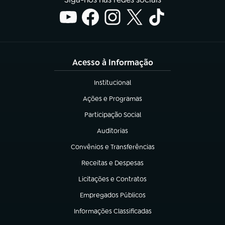
Acesso à Informação
Institucional
(abre em nova aba)
Ações e Programas
(abre em nova aba)
Participação Social
(abre em nova aba)
Auditorias
(abre em nova aba)
Convênios e Transferências
(abre em nova aba)
Receitas e Despesas
(abre em nova aba)
Licitações e Contratos
(abre em nova aba)
Empregados Públicos
(abre em nova aba)
Informações Classificadas
(abre em nova aba)