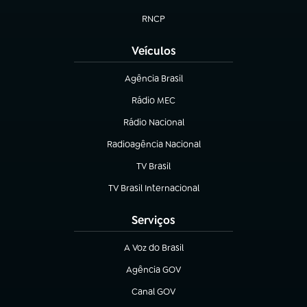
(abre em nova aba)
RNCP
(abre em nova aba)
Veículos
Agência Brasil
(abre em nova aba)
Rádio MEC
(abre em nova aba)
Rádio Nacional
Radioagência Nacional
(abre em nova aba)
TV Brasil
(abre em nova aba)
TV Brasil Internacional
(abre em nova aba)
Serviços
A Voz do Brasil
(abre em nova aba)
Agência GOV
(abre em nova aba)
Canal GOV
(abre em nova aba)