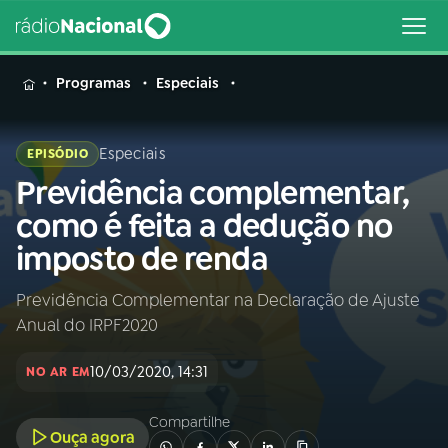
MENU
Programas
Especiais
Especiais
EPISÓDIO
Previdência complementar,
Buscar
na
como é feita a dedução no
Rádio
Buscar
imposto de renda
Nacional
Previdência Complementar na Declaração de Ajuste
AO VIVO
Anual do IRPF2020
01
INÍCIO
10/03/2020, 14:31
NO AR EM
Compartilhe
02
A RÁDIO
Ouça agora