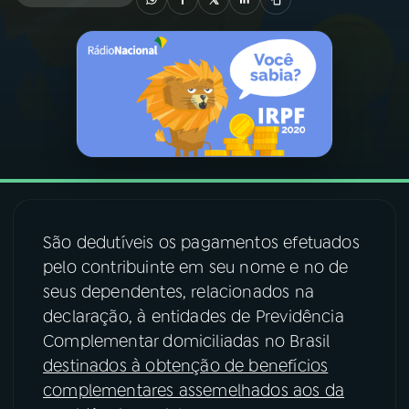
03
PROGRAMAÇÃO
04
PROGRAMAS
05
PODCASTS
06
VIDEOCASTS
São dedutíveis os pagamentos efetuados
pelo contribuinte em seu nome e no de
07
ÚLTIMAS
seus dependentes, relacionados na
declaração, à entidades de Previdência
Complementar domiciliadas no Brasil
08
FESTIVAL DE MÚSICA
destinados à obtenção de benefícios
complementares assemelhados aos da
ACOMPANHE A RÁDIO NACIONAL