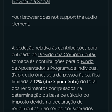
Previdência Social
.
YouTube
Facebook
Your browser does not support the audio
Instagram
X
element.
TikTok
A dedução relativa às contribuições para
entidade de
Previdência Complementar
somada às contribuições para o
Fundo
de Aposentadoria Programada Individual
(Fapi)
, cujo ônus seja da pessoa física, fica
limitada a
12% (doze por cento)
do total
dos rendimentos computados na
determinação da base de cálculo do
imposto devido na declaração de
rendimentos, não sendo considerados