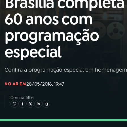
Brasília completa
Nacional
60 anos com
01
INÍCIO
programação
02
A RÁDIO
especial
03
PROGRAMAÇÃO
Confira a programação especial em homenagem a
04
PROGRAMAS
28/05/2018, 19:47
NO AR EM
05
PODCASTS
Compartilhe
06
VIDEOCASTS