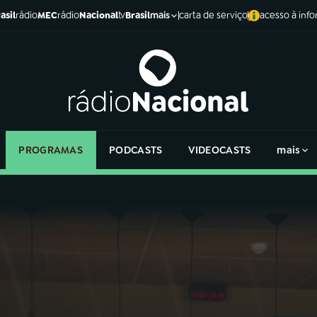
asil
rádio
MEC
rádio
Nacional
tv
Brasil
carta de serviço
acesso à inf
mais
PROGRAMAS
PODCASTS
VIDEOCASTS
mais