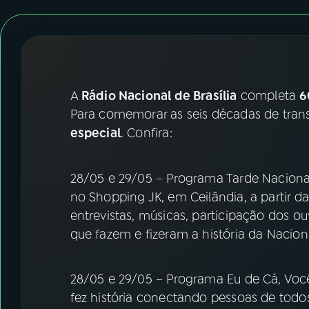
07
ÚLTIMAS
08
FESTIVAL DE MÚSICA
ACOMPANHE A RÁDIO NACIONAL
A
Rádio Nacional de Brasília
completa
6
Para comemorar as seis décadas de tran
YouTube
Facebook
especial
. Confira:
Instagram
X
28/05 e 29/05 – Programa Tarde Naciona
TikTok
no Shopping JK, em Ceilândia, a partir 
entrevistas, músicas, participação dos o
que fazem e fizeram a história da Naciona
28/05 e 29/05 – Programa Eu de Cá, Você
fez história conectando pessoas de todos