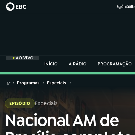
agência
Br
AO VIVO
INÍCIO
A RÁDIO
PROGRAMAÇÃO
MENU
Programas
Especiais
Buscar
na
Especiais
EPISÓDIO
Rádio
Buscar
Nacional
Nacional AM de
Buscar
na
Rádio
AO VIVO