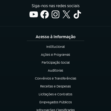
Siga-nos nas redes sociais
Acesso à Informação
Institucional
(abre em nova aba)
Ações e Programas
(abre em nova aba)
Participação Social
(abre em nova aba)
Auditorias
(abre em nova aba)
Convênios e Transferências
(abre em nova aba)
Receitas e Despesas
(abre em nova aba)
Licitações e Contratos
(abre em nova aba)
Empregados Públicos
(abre em nova aba)
Informações Classificadas