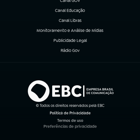
Canal GOV
(abre em nova aba)
Canal Educação
(abre em nova aba)
Canal Libras
(abre em nova aba)
Monitoramento e Análise de Mídias
(abre em nova aba)
Publicidade Legal
(abre em nova aba)
Rádio Gov
(abre em nova aba)
© Todos os direitos reservados pela EBC
Política de Privacidade
(abre em nova aba)
Termos de uso
(abre em nova aba)
Preferências de privacidade