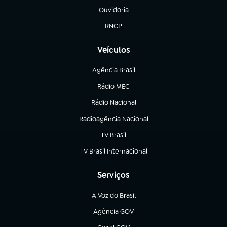
Ouvidoria
(abre em nova aba)
RNCP
(abre em nova aba)
Veículos
Agência Brasil
(abre em nova aba)
Rádio MEC
(abre em nova aba)
Rádio Nacional
Radioagência Nacional
(abre em nova aba)
TV Brasil
(abre em nova aba)
TV Brasil Internacional
(abre em nova aba)
Serviços
A Voz do Brasil
(abre em nova aba)
Agência GOV
(abre em nova aba)