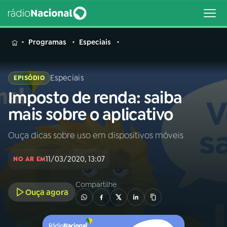
MENU
Programas
Especiais
Especiais
EPISÓDIO
Imposto de renda: saiba
Buscar
na
mais sobre o aplicativo
Rádio
Buscar
Nacional
Ouça dicas sobre uso em dispositivos móveis
AO VIVO
11/03/2020, 13:07
NO AR EM
01
INÍCIO
Compartilhe
Ouça agora
02
A RÁDIO