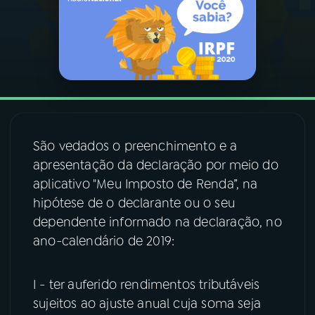
03
PROGRAMAÇÃO
04
PROGRAMAS
05
PODCASTS
São vedados o preenchimento e a
apresentação da declaração por meio do
06
VIDEOCASTS
aplicativo "Meu Imposto de Renda”, na
hipótese de o declarante ou o seu
07
ÚLTIMAS
dependente informado na declaração, no
ano-calendário de 2019:
08
FESTIVAL DE MÚSICA
I - ter auferido rendimentos tributáveis
sujeitos ao ajuste anual cuja soma seja
ACOMPANHE A RÁDIO NACIONAL