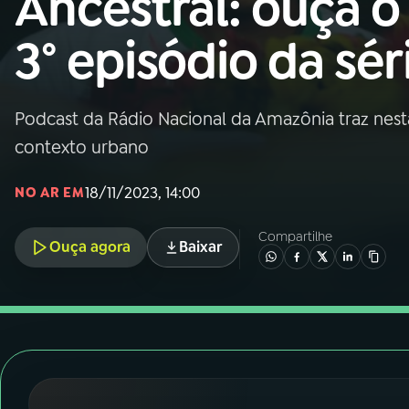
Ancestral: ouça o
Nacional
3° episódio da sér
01
INÍCIO
02
A RÁDIO
Podcast da Rádio Nacional da Amazônia traz nes
contexto urbano
03
PROGRAMAÇÃO
18/11/2023, 14:00
NO AR EM
04
PROGRAMAS
Compartilhe
Ouça agora
Baixar
05
PODCASTS
06
VIDEOCASTS