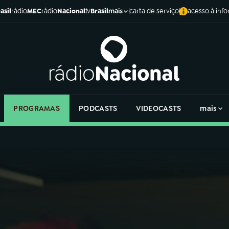
asil
rádio
MEC
rádio
Nacional
tv
Brasil
carta de serviço
acesso à inf
mais
PROGRAMAS
PODCASTS
VIDEOCASTS
mais