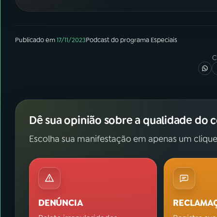
07
ÚLTIMAS
08
FESTIVAL DE MÚSICA
Publicado em
17/11/2023
Podcast
do programa
Especiais
C
ACOMPANHE A RÁDIO NACIONAL
YouTube
Facebook
Instagram
X
Dê sua opinião sobre a qualidade do 
TikTok
Escolha sua manifestação em apenas um clique
DENÚNCIA
RECLAMA