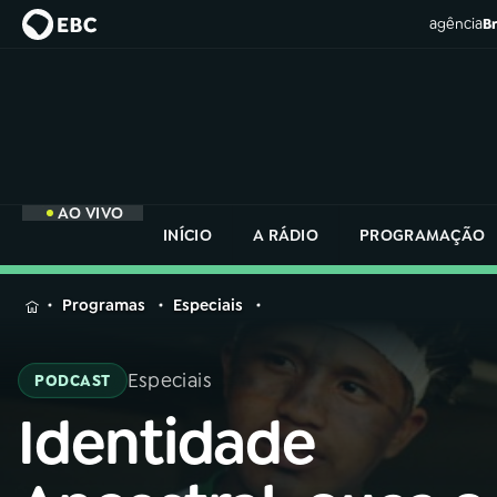
agência
Br
AO VIVO
INÍCIO
A RÁDIO
PROGRAMAÇÃO
MENU
Programas
Especiais
Buscar
na
Especiais
PODCAST
Rádio
Buscar
Nacional
Identidade
Buscar
na
Rádio
AO VIVO