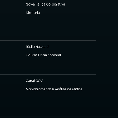
Governança Corporativa
(abre em nova aba)
Diretoria
(abre em nova aba)
Rádio Nacional
TV Brasil Internacional
(abre em nova aba)
Canal GOV
(abre em nova aba)
Monitoramento e Análise de Mídias
(abre em nova aba)