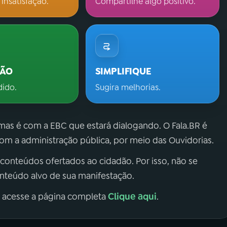
 insatisfação.
Compartilhe algo positivo.
ÇÃO
SIMPLIFIQUE
dido.
Sugira melhorias.
 mas é com a EBC que estará dialogando. O Fala.BR é
m a administração pública, por meio das Ouvidorias.
 conteúdos ofertados ao cidadão. Por isso, não se
onteúdo alvo de sua manifestação.
Clique aqui
, acesse a página completa
.