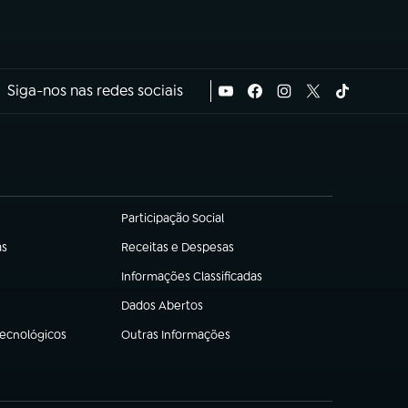
Siga-nos nas redes sociais
Participação Social
(abre em nova aba)
as
Receitas e Despesas
(abre em nova aba)
Informações Classificadas
(abre em nova aba)
Dados Abertos
(abre em nova aba)
Tecnológicos
Outras Informações
(abre em nova aba)