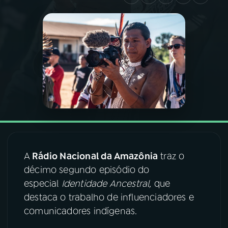
03
PROGRAMAÇÃO
04
PROGRAMAS
05
PODCASTS
06
VIDEOCASTS
A
Rádio Nacional da Amazônia
traz o
07
ÚLTIMAS
décimo segundo episódio do
especial
Identidade Ancestral,
que
08
FESTIVAL DE MÚSICA
destaca o trabalho de influenciadores e
comunicadores indígenas.
ACOMPANHE A RÁDIO NACIONAL