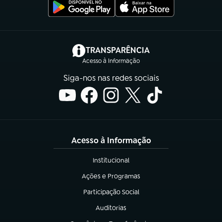
(abre em nova aba)
TRANSPARÊNCIA
Acesso à Informação
Siga-nos nas redes sociais
Acesso à Informação
Institucional
(abre em nova aba)
Ações e Programas
(abre em nova aba)
Participação Social
(abre em nova aba)
Auditorias
(abre em nova aba)