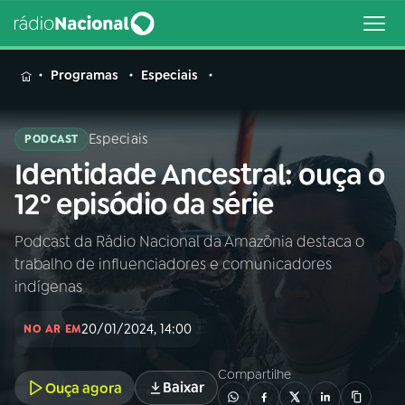
MENU
Programas
Especiais
Especiais
PODCAST
Identidade Ancestral: ouça o
Buscar
na
12º episódio da série
Rádio
Buscar
Nacional
Podcast da Rádio Nacional da Amazônia destaca o
trabalho de influenciadores e comunicadores
AO VIVO
indígenas
20/01/2024, 14:00
01
INÍCIO
NO AR EM
Compartilhe
Baixar
Ouça agora
02
A RÁDIO