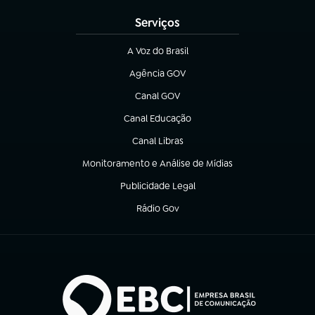
Serviços
A Voz do Brasil
(abre em nova aba)
Agência GOV
(abre em nova aba)
Canal GOV
(abre em nova aba)
Canal Educação
(abre em nova aba)
Canal Libras
(abre em nova aba)
Monitoramento e Análise de Mídias
(abre em nova aba)
Publicidade Legal
(abre em nova aba)
Rádio Gov
(abre em nova aba)