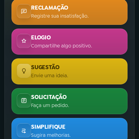
RECLAMAÇÃO
Registre sua insatisfação.
ELOGIO
Compartilhe algo positivo.
SUGESTÃO
Envie uma ideia.
SOLICITAÇÃO
Faça um pedido.
SIMPLIFIQUE
Sugira melhorias.