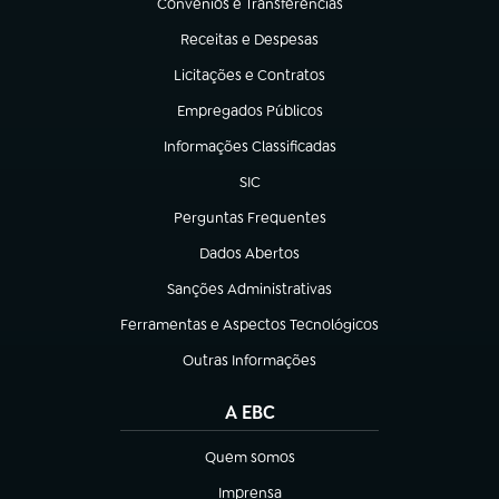
Convênios e Transferências
(abre em nova aba)
Receitas e Despesas
(abre em nova aba)
Licitações e Contratos
(abre em nova aba)
Empregados Públicos
(abre em nova aba)
Informações Classificadas
(abre em nova aba)
SIC
(abre em nova aba)
Perguntas Frequentes
(abre em nova aba)
Dados Abertos
(abre em nova aba)
Sanções Administrativas
(abre em nova aba)
Ferramentas e Aspectos Tecnológicos
(abre em nova aba)
Outras Informações
(abre em nova aba)
A EBC
Quem somos
(abre em nova aba)
Imprensa