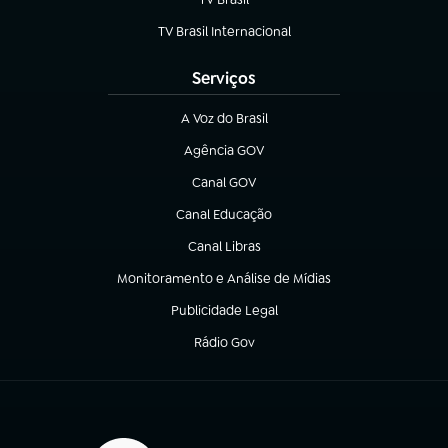
(abre em nova aba)
TV Brasil Internacional
(abre em nova aba)
Serviços
A Voz do Brasil
(abre em nova aba)
Agência GOV
(abre em nova aba)
Canal GOV
(abre em nova aba)
Canal Educação
(abre em nova aba)
Canal Libras
(abre em nova aba)
Monitoramento e Análise de Mídias
(abre em nova aba)
Publicidade Legal
(abre em nova aba)
Rádio Gov
(abre em nova aba)