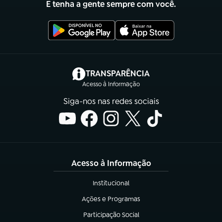
E tenha a gente sempre com você.
(abre em nova aba)
TRANSPARÊNCIA
Acesso à Informação
Siga-nos nas redes sociais
Acesso à Informação
Institucional
(abre em nova aba)
Ações e Programas
(abre em nova aba)
Participação Social
(abre em nova aba)