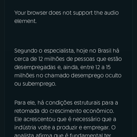
YouTube
Facebook
Your browser does not support the audio
element.
Instagram
X
TikTok
Segundo o especialista, hoje no Brasil há
cerca de 12 milhões de pessoas que estão
desempregadas e, ainda, entre 12 a 15
milhões no chamado desemprego oculto
ou subemprego.
Para ele, há condições estruturais para a
retomada do crescimento econômico.
Ele acrescentou que é necessário que a
indústria volte a produzir e empregar. O
analista afirma que é fundamental ter