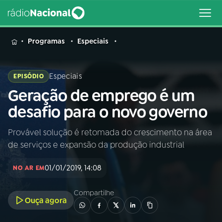
MENU
Programas
Especiais
Especiais
EPISÓDIO
Geração de emprego é um
Buscar
na
desafio para o novo governo
Rádio
Buscar
Nacional
Provável solução é retomada do crescimento na área
de serviços e expansão da produção industrial
AO VIVO
01/01/2019, 14:08
NO AR EM
01
INÍCIO
Compartilhe
Ouça agora
02
A RÁDIO