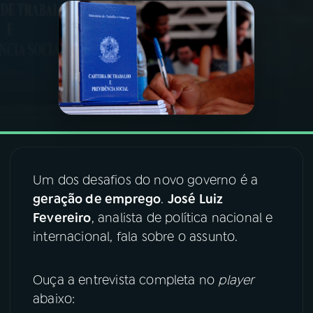
03
PROGRAMAÇÃO
04
PROGRAMAS
05
PODCASTS
06
VIDEOCASTS
Um dos desafios do novo governo é a
geração de emprego
.
José Luiz
Fevereiro
, analista de política nacional e
07
ÚLTIMAS
internacional, fala sobre o assunto.
08
FESTIVAL DE MÚSICA
Ouça a entrevista completa no
player
abaixo:
ACOMPANHE A RÁDIO NACIONAL