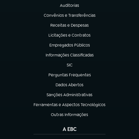
Auditorias
(abre em nova aba)
Convênios e Transferências
(abre em nova aba)
Receitas e Despesas
(abre em nova aba)
Licitações e Contratos
(abre em nova aba)
Empregados Públicos
(abre em nova aba)
Informações Classificadas
(abre em nova aba)
SIC
(abre em nova aba)
Perguntas Frequentes
(abre em nova aba)
Dados Abertos
(abre em nova aba)
Sanções Administrativas
(abre em nova aba)
Ferramentas e Aspectos Tecnológicos
(abre em nova aba)
Outras Informações
(abre em nova aba)
A EBC