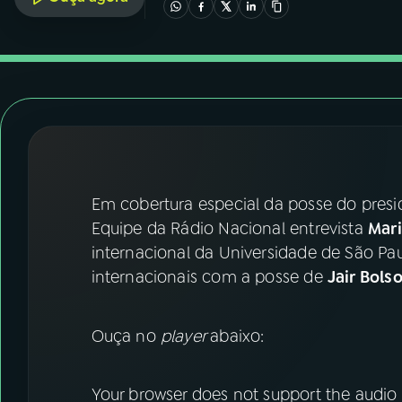
07
ÚLTIMAS
08
FESTIVAL DE MÚSICA
ACOMPANHE A RÁDIO NACIONAL
YouTube
Facebook
Em cobertura especial da posse do presid
Instagram
X
Equipe da Rádio Nacional entrevista
Mari
TikTok
internacional da Universidade de São Pau
internacionais com a posse de
Jair Bols
Ouça no
player
abaixo:
Your browser does not support the audio