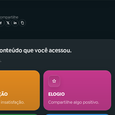
ompartilhe
conteúdo que você acessou.
.
ÇÃO
ELOGIO
 insatisfação.
Compartilhe algo positivo.