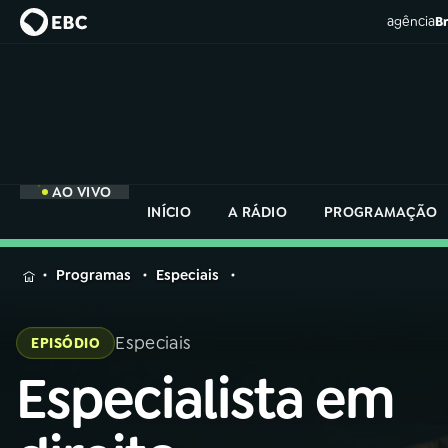
agência
Br
AO VIVO
INÍCIO
A RÁDIO
PROGRAMAÇÃO
MENU
Programas
Especiais
Buscar
na
Especiais
EPISÓDIO
Rádio
Buscar
Nacional
Especialista em
Buscar
na
Rádio
AO VIVO