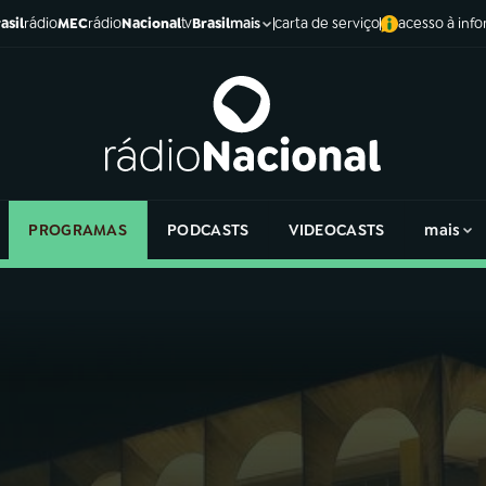
asil
rádio
MEC
rádio
Nacional
tv
Brasil
carta de serviço
acesso à inf
mais
PROGRAMAS
PODCASTS
VIDEOCASTS
mais