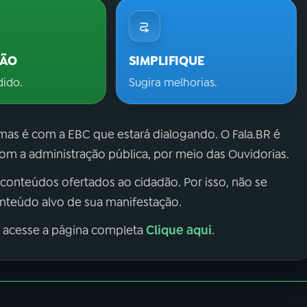
ÇÃO
SIMPLIFIQUE
dido.
Sugira melhorias.
 mas é com a EBC que estará dialogando. O Fala.BR é
m a administração pública, por meio das Ouvidorias.
 conteúdos ofertados ao cidadão. Por isso, não se
onteúdo alvo de sua manifestação.
Clique aqui
, acesse a página completa
.