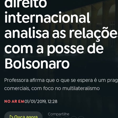
direito
Nacional
internacional
01
INÍCIO
analisa as relaçõe
02
A RÁDIO
com a posse de
03
PROGRAMAÇÃO
Bolsonaro
04
PROGRAMAS
Professora afirma que o que se espera é um pra
05
PODCASTS
comerciais, com foco no multilateralismo
01/01/2019, 12:28
NO AR EM
06
VIDEOCASTS
Compartilhe
Ouça agora