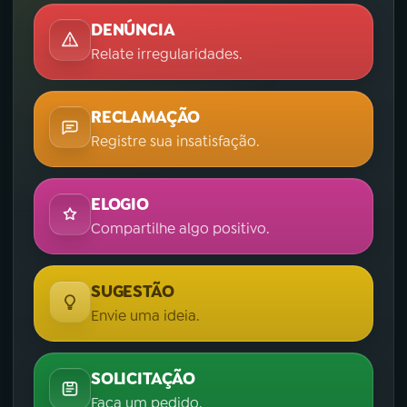
DENÚNCIA
Relate irregularidades.
RECLAMAÇÃO
Registre sua insatisfação.
ELOGIO
Compartilhe algo positivo.
SUGESTÃO
Envie uma ideia.
SOLICITAÇÃO
Faça um pedido.