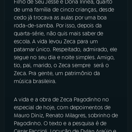
Filho de Seu Jessé e Dona Irinéa, quarto
de uma família de cinco crianças, desde
YouTube
Facebook
cedo já trocava as aulas por uma boa
roda-de-samba. Por isso, depois da
Instagram
X
quarta-série, não quis mais saber de
TikTok
escola. A vida levou Zeca para um
patamar único. Respeitado, admirado, ele
segue no seu dia e noite simples. Amigo,
tio, pai, marido, o Zeca sempre será o
Zeca. Pra gente, um patrimônio da
música brasileira.
A vida e a obra de Zeca Pagodinho no
especial de hoje, com depoimentos de
Mauro Diniz, Renato Milagres, sobrinho de
Pagodinho. O texto e a pesquisa é de
Cezar Faccioli. Locução de Dylan Araújo e