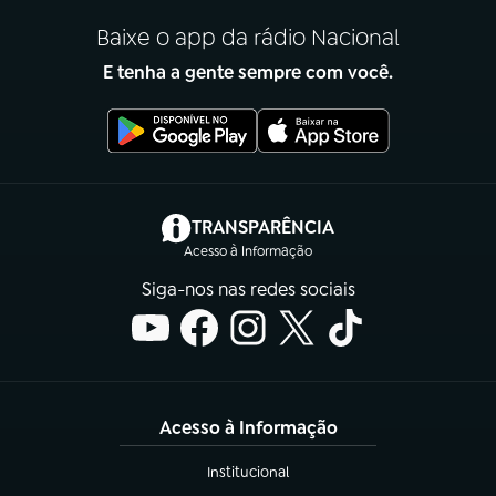
Baixe o app da rádio Nacional
E tenha a gente sempre com você.
(abre em nova aba)
TRANSPARÊNCIA
Acesso à Informação
Siga-nos nas redes sociais
Acesso à Informação
Institucional
(abre em nova aba)