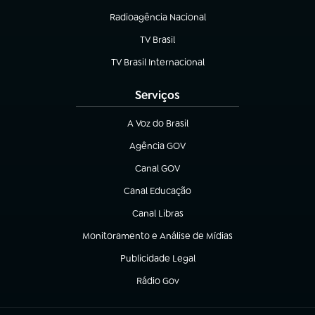
Radioagência Nacional
(abre em nova aba)
TV Brasil
(abre em nova aba)
TV Brasil Internacional
(abre em nova aba)
Serviços
A Voz do Brasil
(abre em nova aba)
Agência GOV
(abre em nova aba)
Canal GOV
(abre em nova aba)
Canal Educação
(abre em nova aba)
Canal Libras
(abre em nova aba)
Monitoramento e Análise de Mídias
(abre em nova aba)
Publicidade Legal
(abre em nova aba)
Rádio Gov
(abre em nova aba)