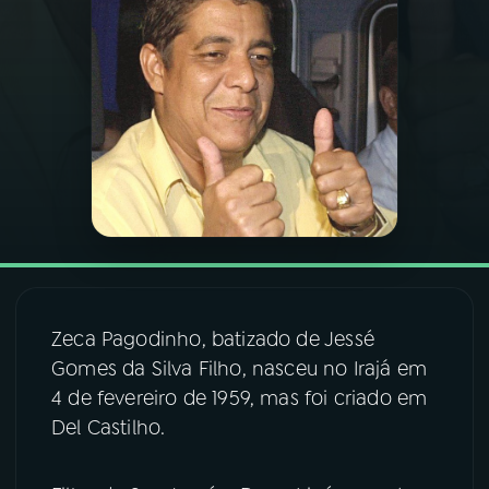
03
PROGRAMAÇÃO
04
PROGRAMAS
05
PODCASTS
06
VIDEOCASTS
Zeca Pagodinho, batizado de Jessé
07
ÚLTIMAS
Gomes da Silva Filho, nasceu no Irajá em
4 de fevereiro de 1959, mas foi criado em
08
FESTIVAL DE MÚSICA
Del Castilho.
ACOMPANHE A RÁDIO NACIONAL