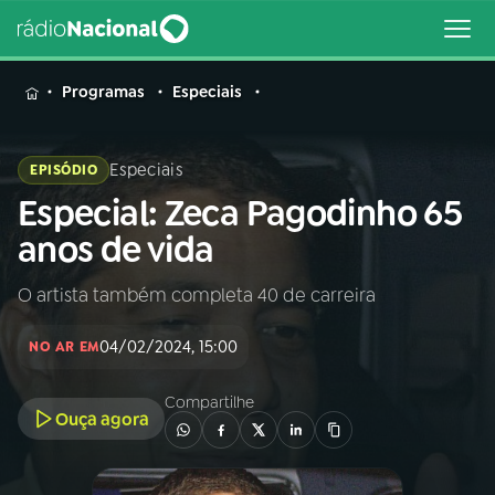
MENU
Programas
Especiais
Especiais
EPISÓDIO
Especial: Zeca Pagodinho 65
Buscar
na
anos de vida
Rádio
Buscar
Nacional
O artista também completa 40 de carreira
AO VIVO
04/02/2024, 15:00
NO AR EM
01
INÍCIO
Compartilhe
Ouça agora
02
A RÁDIO