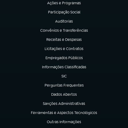
Ações e Programas
(abre em nova aba)
Participação Social
(abre em nova aba)
Auditorias
(abre em nova aba)
Convênios e Transferências
(abre em nova aba)
Receitas e Despesas
(abre em nova aba)
Licitações e Contratos
(abre em nova aba)
Empregados Públicos
(abre em nova aba)
Informações Classificadas
(abre em nova aba)
SIC
(abre em nova aba)
Perguntas Frequentes
(abre em nova aba)
Dados Abertos
(abre em nova aba)
Sanções Administrativas
(abre em nova aba)
Ferramentas e Aspectos Tecnológicos
(abre em nova aba)
Outras Informações
(abre em nova aba)