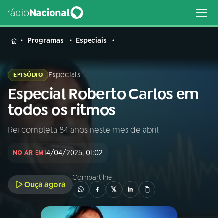
MENU
Programas
Especiais
Especiais
EPISÓDIO
Especial Roberto Carlos em
Buscar
na
todos os ritmos
Rádio
Buscar
Nacional
Rei completa 84 anos neste mês de abril
AO VIVO
14/04/2025, 01:02
NO AR EM
01
INÍCIO
Compartilhe
Ouça agora
02
A RÁDIO