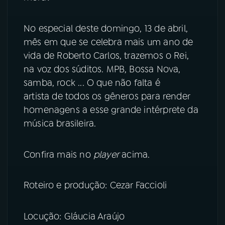
YouTube
Facebook
No especial deste domingo, 13 de abril,
mês em que se celebra mais um ano de
Instagram
X
vida de Roberto Carlos, trazemos o Rei,
na voz dos súditos. MPB, Bossa Nova,
TikTok
samba, rock ... O que não falta é
artista de todos os gêneros para render
homenagens a esse grande intérprete da
música brasileira.
Confira mais no
player
acima.
Roteiro e produção: Cezar Faccioli
Locução: Gláucia Araújo