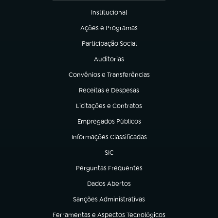
Institucional
(abre em nova aba)
Ações e Programas
(abre em nova aba)
Participação Social
(abre em nova aba)
Auditorias
(abre em nova aba)
Convênios e Transferências
(abre em nova aba)
Receitas e Despesas
(abre em nova aba)
Licitações e Contratos
(abre em nova aba)
Empregados Públicos
(abre em nova aba)
Informações Classificadas
(abre em nova aba)
SIC
(abre em nova aba)
Perguntas Frequentes
(abre em nova aba)
Dados Abertos
(abre em nova aba)
Sanções Administrativas
(abre em nova aba)
Ferramentas e Aspectos Tecnológicos
(abre em nova aba)