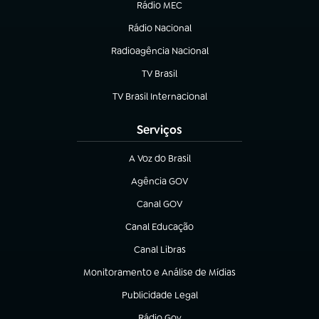
Rádio MEC
(abre em nova aba)
Rádio Nacional
Radioagência Nacional
(abre em nova aba)
TV Brasil
(abre em nova aba)
TV Brasil Internacional
(abre em nova aba)
Serviços
A Voz do Brasil
(abre em nova aba)
Agência GOV
(abre em nova aba)
Canal GOV
(abre em nova aba)
Canal Educação
(abre em nova aba)
Canal Libras
(abre em nova aba)
Monitoramento e Análise de Mídias
(abre em nova aba)
Publicidade Legal
(abre em nova aba)
Rádio Gov