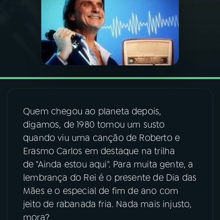
03
PROGRAMAÇÃO
04
PROGRAMAS
05
PODCASTS
Quem chegou ao planeta depois,
06
VIDEOCASTS
digamos, de 1980 tomou um susto
quando viu uma canção de Roberto e
Erasmo Carlos em destaque na trilha
07
ÚLTIMAS
de "Ainda estou aqui". Para muita gente, a
lembrança do Rei é o presente de Dia das
08
FESTIVAL DE MÚSICA
Mães e o especial de fim de ano com
jeito de rabanada fria. Nada mais injusto,
mora?
ACOMPANHE A RÁDIO NACIONAL