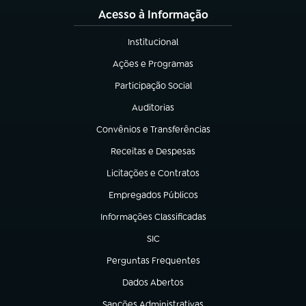
Acesso à Informação
Institucional
(abre em nova aba)
Ações e Programas
(abre em nova aba)
Participação Social
(abre em nova aba)
Auditorias
(abre em nova aba)
Convênios e Transferências
(abre em nova aba)
Receitas e Despesas
(abre em nova aba)
Licitações e Contratos
(abre em nova aba)
Empregados Públicos
(abre em nova aba)
Informações Classificadas
(abre em nova aba)
SIC
(abre em nova aba)
Perguntas Frequentes
(abre em nova aba)
Dados Abertos
(abre em nova aba)
Sanções Administrativas