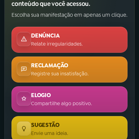
conteúdo que você acessou.
YouTube
Facebook
Escolha sua manifestação em apenas um clique.
Instagram
X
DENÚNCIA
TikTok
Relate irregularidades.
RECLAMAÇÃO
Registre sua insatisfação.
ELOGIO
Compartilhe algo positivo.
SUGESTÃO
Envie uma ideia.