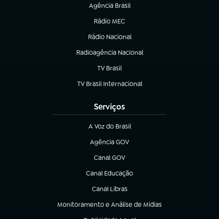
Agência Brasil
(abre em nova aba)
Rádio MEC
(abre em nova aba)
Rádio Nacional
Radioagência Nacional
(abre em nova aba)
TV Brasil
(abre em nova aba)
TV Brasil Internacional
(abre em nova aba)
Serviços
A Voz do Brasil
(abre em nova aba)
Agência GOV
(abre em nova aba)
Canal GOV
(abre em nova aba)
Canal Educação
(abre em nova aba)
Canal Libras
(abre em nova aba)
Monitoramento e Análise de Mídias
(abre em nova aba)