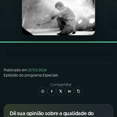
03
PROGRAMAÇÃO
04
PROGRAMAS
05
PODCASTS
06
VIDEOCASTS
Publicado em
21/03/2024
Episódio
do programa
Especiais
07
ÚLTIMAS
Compartilhe
08
FESTIVAL DE MÚSICA
Dê sua opinião sobre a qualidade do
ACOMPANHE A RÁDIO NACIONAL