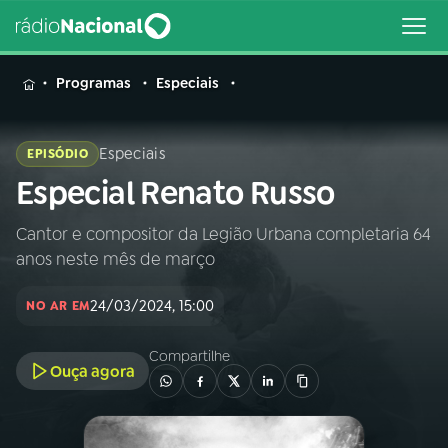
MENU
Programas
Especiais
Especiais
EPISÓDIO
Especial Renato Russo
Buscar
na
Rádio
Cantor e compositor da Legião Urbana completaria 64
Buscar
Nacional
anos neste mês de março
AO VIVO
24/03/2024, 15:00
NO AR EM
Compartilhe
01
INÍCIO
Ouça agora
02
A RÁDIO