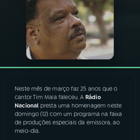
03
PROGRAMAÇÃO
04
PROGRAMAS
05
PODCASTS
06
VIDEOCASTS
Neste mês de março faz 25 anos que o
cantor Tim Maia faleceu. A
Rádio
07
ÚLTIMAS
Nacional
presta uma homenagem neste
domingo (12) com um programa na faixa
08
FESTIVAL DE MÚSICA
de produções especiais da emissora, ao
meio-dia.
ACOMPANHE A RÁDIO NACIONAL