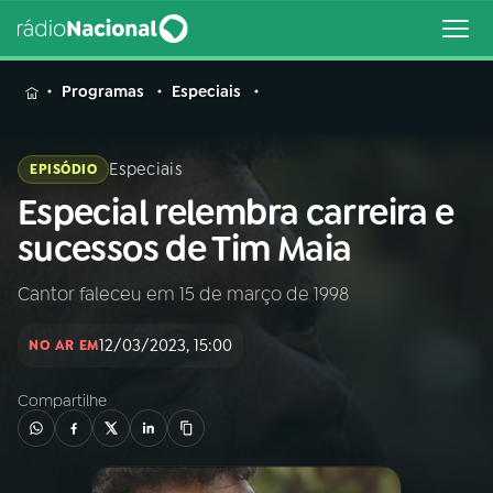
MENU
Programas
Especiais
Especiais
EPISÓDIO
Especial relembra carreira e
Buscar
na
sucessos de Tim Maia
Rádio
Buscar
Nacional
Cantor faleceu em 15 de março de 1998
AO VIVO
12/03/2023, 15:00
NO AR EM
Compartilhe
01
INÍCIO
02
A RÁDIO