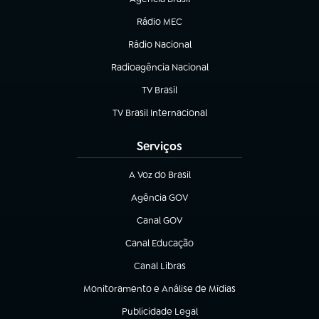
(abre em nova aba)
Rádio MEC
(abre em nova aba)
Rádio Nacional
Radioagência Nacional
(abre em nova aba)
TV Brasil
(abre em nova aba)
TV Brasil Internacional
(abre em nova aba)
Serviços
A Voz do Brasil
(abre em nova aba)
Agência GOV
(abre em nova aba)
Canal GOV
(abre em nova aba)
Canal Educação
(abre em nova aba)
Canal Libras
(abre em nova aba)
Monitoramento e Análise de Mídias
(abre em nova aba)
Publicidade Legal
(abre em nova aba)