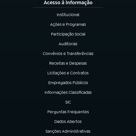
Acesso à Informação
Institucional
(abre em nova aba)
Ações e Programas
(abre em nova aba)
Participação Social
(abre em nova aba)
Auditorias
(abre em nova aba)
Convênios e Transferências
(abre em nova aba)
Receitas e Despesas
(abre em nova aba)
Licitações e Contratos
(abre em nova aba)
Empregados Públicos
(abre em nova aba)
Informações Classificadas
(abre em nova aba)
SIC
(abre em nova aba)
Perguntas Frequentes
(abre em nova aba)
Dados Abertos
(abre em nova aba)
Sanções Administrativas
(abre em nova aba)