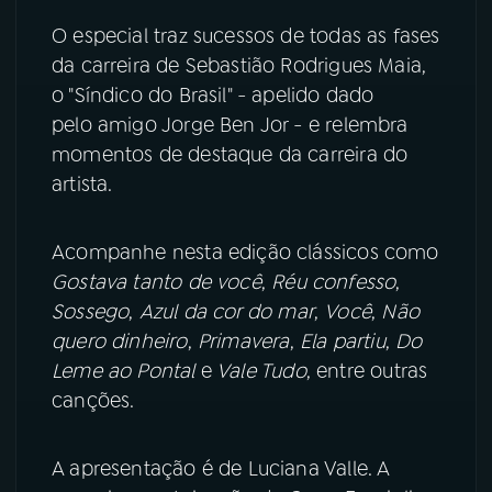
O especial traz sucessos de todas as fases
YouTube
Facebook
da carreira de Sebastião Rodrigues Maia,
o "Síndico do Brasil" - apelido dado
Instagram
X
pelo amigo Jorge Ben Jor - e relembra
momentos de destaque da carreira do
TikTok
artista.
Acompanhe nesta edição clássicos como
Gostava tanto de você
,
Réu confesso
,
Sossego
,
Azul da cor do mar
,
Você
,
Não
quero dinheiro
,
Primavera
,
Ela partiu
,
Do
Leme ao Pontal
e
Vale Tudo
, entre outras
canções.
A apresentação é de Luciana Valle. A