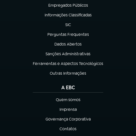
Empregados Públicos
(abre em nova aba)
Informações Classificadas
(abre em nova aba)
SIC
(abre em nova aba)
Perguntas Frequentes
(abre em nova aba)
Dados Abertos
(abre em nova aba)
Sanções Administrativas
(abre em nova aba)
Ferramentas e Aspectos Tecnológicos
(abre em nova aba)
Outras Informações
(abre em nova aba)
A EBC
Quem somos
(abre em nova aba)
Imprensa
(abre em nova aba)
Governança Corporativa
(abre em nova aba)
Contatos
(abre em nova aba)