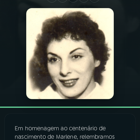
03
PROGRAMAÇÃO
04
PROGRAMAS
05
PODCASTS
06
VIDEOCASTS
07
ÚLTIMAS
08
FESTIVAL DE MÚSICA
Em homenagem ao centenário de
nascimento de Marlene, relembramos
ACOMPANHE A RÁDIO NACIONAL