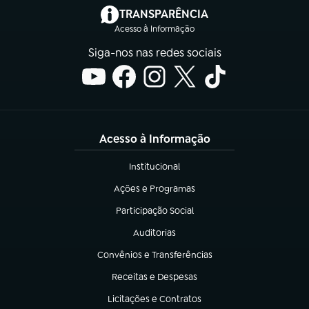
(abre em nova aba)
TRANSPARÊNCIA
Acesso à Informação
Siga-nos nas redes sociais
Acesso à Informação
Institucional
(abre em nova aba)
Ações e Programas
(abre em nova aba)
Participação Social
(abre em nova aba)
Auditorias
(abre em nova aba)
Convênios e Transferências
(abre em nova aba)
Receitas e Despesas
(abre em nova aba)
Licitações e Contratos
(abre em nova aba)