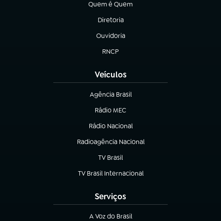
Quem é Quem
(abre em nova aba)
Diretoria
(abre em nova aba)
Ouvidoria
(abre em nova aba)
RNCP
(abre em nova aba)
Veículos
Agência Brasil
(abre em nova aba)
Rádio MEC
(abre em nova aba)
Rádio Nacional
Radioagência Nacional
(abre em nova aba)
TV Brasil
(abre em nova aba)
TV Brasil Internacional
(abre em nova aba)
Serviços
A Voz do Brasil
(abre em nova aba)