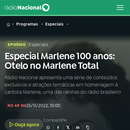
MENU
Programas
Especiais
Especiais
EPISÓDIO
Especial Marlene 100 anos:
Buscar
na
Otelo no Marlene Total
Rádio
Buscar
Nacional
Rádio Nacional apresenta uma série de conteúdos
exclusivos e atrações temáticas em homenagem à
AO VIVO
cantora Marlene, uma das rainhas do rádio brasileiro
25/11/2022, 10:00
01
INÍCIO
NO AR EM
Compartilhe
Ouça agora
02
A RÁDIO