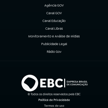
Agência GOV
(abre em nova aba)
Canal GOV
(abre em nova aba)
Canal Educação
(abre em nova aba)
Canal Libras
(abre em nova aba)
Monitoramento e Análise de Mídias
(abre em nova aba)
Publicidade Legal
(abre em nova aba)
Rádio Gov
(abre em nova aba)
© Todos os direitos reservados pela EBC
Política de Privacidade
(abre em nova aba)
Termos de uso