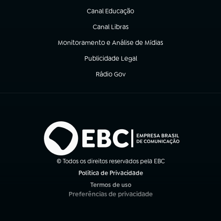
Canal Educação
(abre em nova aba)
Canal Libras
(abre em nova aba)
Monitoramento e Análise de Mídias
(abre em nova aba)
Publicidade Legal
(abre em nova aba)
Rádio Gov
(abre em nova aba)
© Todos os direitos reservados pela EBC
Política de Privacidade
(abre em nova aba)
Termos de uso
(abre em nova aba)
Preferências de privacidade