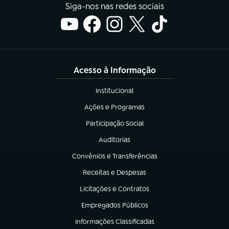
Siga-nos nas redes sociais
Acesso à Informação
Institucional
(abre em nova aba)
Ações e Programas
(abre em nova aba)
Participação Social
(abre em nova aba)
Auditorias
(abre em nova aba)
Convênios e Transferências
(abre em nova aba)
Receitas e Despesas
(abre em nova aba)
Licitações e Contratos
(abre em nova aba)
Empregados Públicos
(abre em nova aba)
Informações Classificadas
(abre em nova aba)