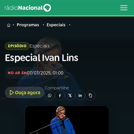
MENU
Programas
Especiais
Especiais
EPISÓDIO
Especial Ivan Lins
Buscar
na
Rádio
Buscar
07/07/2025, 01:00
NO AR EM
Nacional
Compartilhe
AO VIVO
Ouça agora
01
INÍCIO
02
A RÁDIO