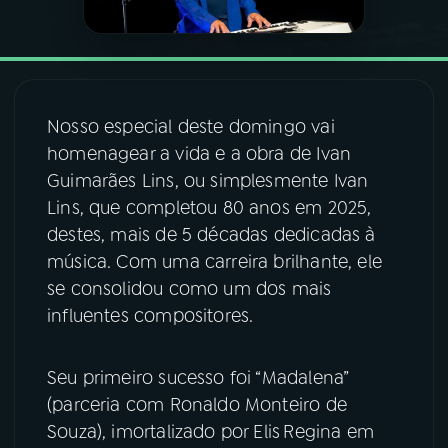
03
PROGRAMAÇÃO
04
PROGRAMAS
Nosso especial deste domingo vai
homenagear a vida e a obra de Ivan
Guimarães Lins, ou simplesmente Ivan
05
PODCASTS
Lins, que completou 80 anos em 2025,
destes, mais de 5 décadas dedicadas à
06
VIDEOCASTS
música. Com uma carreira brilhante, ele
se consolidou como um dos mais
07
ÚLTIMAS
influentes compositores.
Seu primeiro sucesso foi “Madalena”
08
FESTIVAL DE MÚSICA
(parceria com Ronaldo Monteiro de
Souza), imortalizado por Elis Regina em
ACOMPANHE A RÁDIO NACIONAL