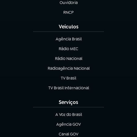
Ouvidoria
(abre em nova aba)
RNCP
(abre em nova aba)
Veículos
Agência Brasil
(abre em nova aba)
Rádio MEC
(abre em nova aba)
Rádio Nacional
Radioagência Nacional
(abre em nova aba)
TV Brasil
(abre em nova aba)
TV Brasil Internacional
(abre em nova aba)
Serviços
A Voz do Brasil
(abre em nova aba)
Agência GOV
(abre em nova aba)
Canal GOV
(abre em nova aba)