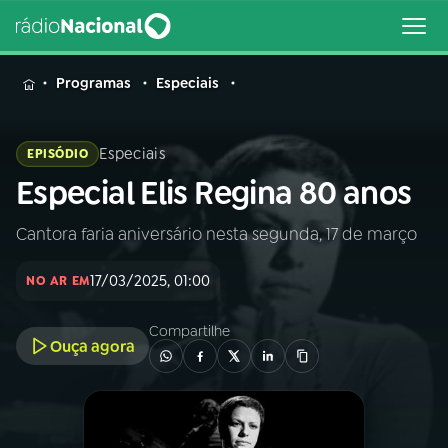
MENU
Programas
Especiais
Especiais
EPISÓDIO
Especial Elis Regina 80 anos
Buscar
na
Rádio
Cantora faria aniversário nesta segunda, 17 de março
Buscar
Nacional
17/03/2025, 01:00
NO AR EM
AO VIVO
Compartilhe
Ouça agora
01
INÍCIO
02
A RÁDIO