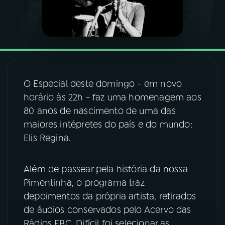
03
PROGRAMAÇÃO
04
PROGRAMAS
O Especial deste domingo - em novo
05
PODCASTS
horário às 22h - faz uma homenagem aos
80 anos de nascimento de uma das
maiores intépretes do país e do mundo:
06
VIDEOCASTS
Elis Regina.
07
ÚLTIMAS
Além de passear pela história da nossa
Pimentinha, o programa traz
08
FESTIVAL DE MÚSICA
depoimentos da própria artista, retirados
de áudios conservados pelo Acervo das
ACOMPANHE A RÁDIO NACIONAL
Rádios EBC. Difícil foi selecionar as