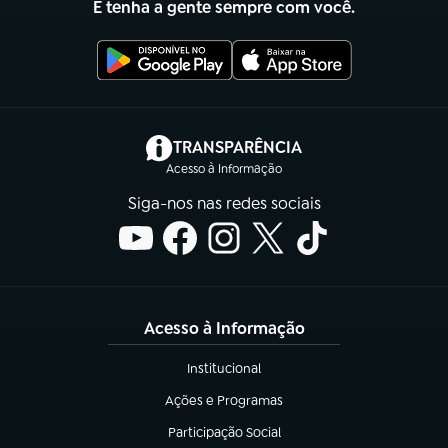
E tenha a gente sempre com você.
(abre em nova aba)
TRANSPARÊNCIA
Acesso à Informação
Siga-nos nas redes sociais
Acesso à Informação
Institucional
(abre em nova aba)
Ações e Programas
(abre em nova aba)
Participação Social
(abre em nova aba)