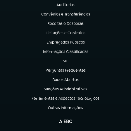
Auditorias
(abre em nova aba)
Convênios e Transferências
(abre em nova aba)
Receitas e Despesas
(abre em nova aba)
Licitações e Contratos
(abre em nova aba)
Empregados Públicos
(abre em nova aba)
Informações Classificadas
(abre em nova aba)
SIC
(abre em nova aba)
Perguntas Frequentes
(abre em nova aba)
Dados Abertos
(abre em nova aba)
Sanções Administrativas
(abre em nova aba)
Ferramentas e Aspectos Tecnológicos
(abre em nova aba)
Outras Informações
(abre em nova aba)
A EBC