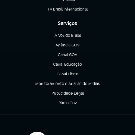
(abre em nova aba)
TV Brasil Internacional
(abre em nova aba)
Serviços
A Voz do Brasil
(abre em nova aba)
Agência GOV
(abre em nova aba)
Canal GOV
(abre em nova aba)
Canal Educação
(abre em nova aba)
Canal Libras
(abre em nova aba)
Monitoramento e Análise de Mídias
(abre em nova aba)
Publicidade Legal
(abre em nova aba)
Rádio Gov
(abre em nova aba)