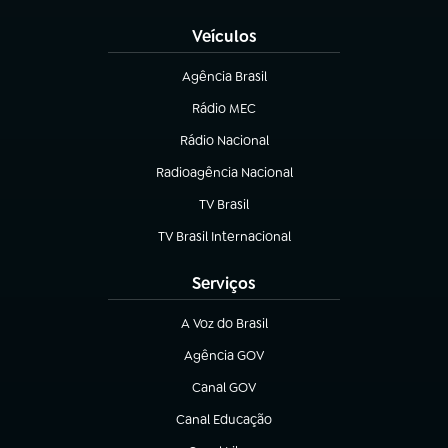
Veículos
Agência Brasil
(abre em nova aba)
Rádio MEC
(abre em nova aba)
Rádio Nacional
Radioagência Nacional
(abre em nova aba)
TV Brasil
(abre em nova aba)
TV Brasil Internacional
(abre em nova aba)
Serviços
A Voz do Brasil
(abre em nova aba)
Agência GOV
(abre em nova aba)
Canal GOV
(abre em nova aba)
Canal Educação
(abre em nova aba)