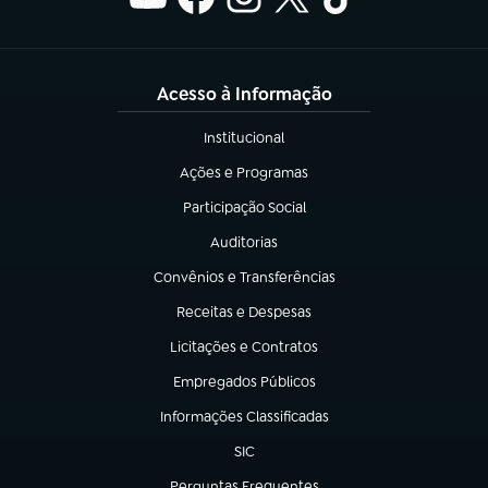
Acesso à Informação
Institucional
(abre em nova aba)
Ações e Programas
(abre em nova aba)
Participação Social
(abre em nova aba)
Auditorias
(abre em nova aba)
Convênios e Transferências
(abre em nova aba)
Receitas e Despesas
(abre em nova aba)
Licitações e Contratos
(abre em nova aba)
Empregados Públicos
(abre em nova aba)
Informações Classificadas
(abre em nova aba)
SIC
(abre em nova aba)
Perguntas Frequentes