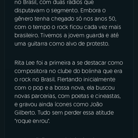
no Brasil, com duas rádios que
disputavam o segmento. Embora o
YouTube
Facebook
gênero tenha chegado só nos anos 50,
com o tempo o rock ficou cada vez mais
Instagram
X
brasileiro. Tivemos a jovem guarda e até
TikTok
uma guitarra como alvo de protesto.
Rita Lee foi a primeira a se destacar como
compositora no clube do bolinha que era
o rock no Brasil. Flertando inicialmente
com o pop e a bossa nova, ela buscou
novas parcerias, com poetas e cineastas,
e gravou ainda ícones como João
Gilberto. Tudo sem perder essa atitude
"roque enrou".