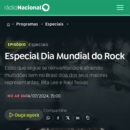
MENU
Programas
Especiais
Especiais
EPISÓDIO
Especial Dia Mundial do Rock
Buscar
na
Rádio
Estilo que segue se reinventando e atraindo
Buscar
Nacional
multidões tem no Brasil dois dos seus maiores
representantes: Rita Lee e Raul Seixas
AO VIVO
14/07/2024, 15:00
NO AR EM
01
INÍCIO
Compartilhe
Ouça agora
02
A RÁDIO