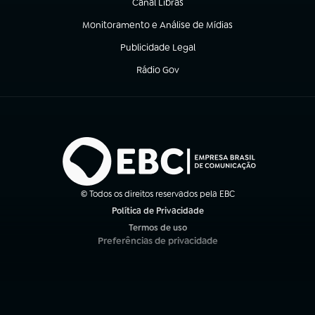
Canal Libras
(abre em nova aba)
Monitoramento e Análise de Mídias
(abre em nova aba)
Publicidade Legal
(abre em nova aba)
Rádio Gov
(abre em nova aba)
© Todos os direitos reservados pela EBC
Política de Privacidade
(abre em nova aba)
Termos de uso
(abre em nova aba)
Preferências de privacidade