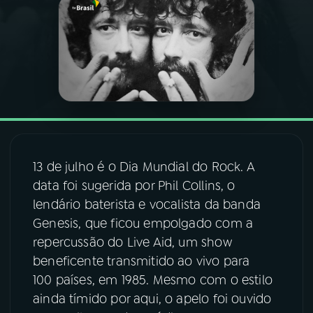
03
PROGRAMAÇÃO
04
PROGRAMAS
05
PODCASTS
13 de julho é o Dia Mundial do Rock. A
06
VIDEOCASTS
data foi sugerida por Phil Collins, o
lendário baterista e vocalista da banda
07
ÚLTIMAS
Genesis, que ficou empolgado com a
repercussão do Live Aid, um show
beneficente transmitido ao vivo para
08
FESTIVAL DE MÚSICA
100 países, em 1985. Mesmo com o estilo
ainda tímido por aqui, o apelo foi ouvido
ACOMPANHE A RÁDIO NACIONAL