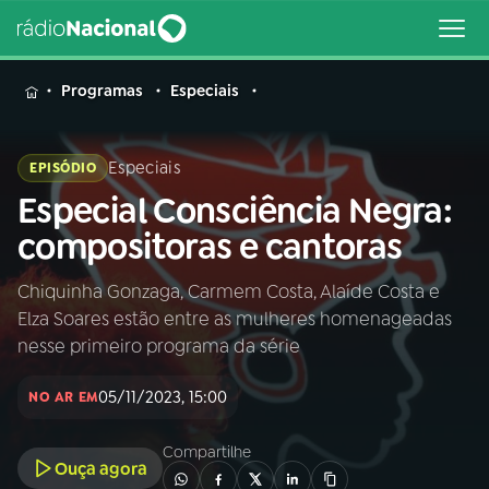
MENU
Programas
Especiais
Especiais
EPISÓDIO
Especial Consciência Negra:
Buscar
na
compositoras e cantoras
Rádio
Buscar
Nacional
Chiquinha Gonzaga, Carmem Costa, Alaíde Costa e
Elza Soares estão entre as mulheres homenageadas
AO VIVO
nesse primeiro programa da série
05/11/2023, 15:00
01
INÍCIO
NO AR EM
Compartilhe
Ouça agora
02
A RÁDIO