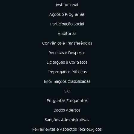
Institucional
(abre em nova aba)
Ações e Programas
(abre em nova aba)
Participação Social
(abre em nova aba)
Auditorias
(abre em nova aba)
Convênios e Transferências
(abre em nova aba)
Receitas e Despesas
(abre em nova aba)
Licitações e Contratos
(abre em nova aba)
Empregados Públicos
(abre em nova aba)
Informações Classificadas
(abre em nova aba)
SIC
(abre em nova aba)
Perguntas Frequentes
(abre em nova aba)
Dados Abertos
(abre em nova aba)
Sanções Administrativas
(abre em nova aba)
Ferramentas e Aspectos Tecnológicos
(abre em nova aba)