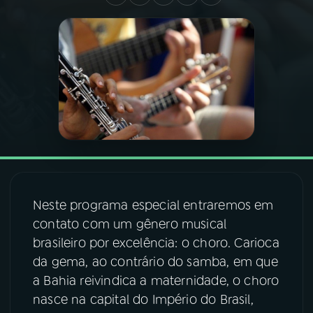
03
PROGRAMAÇÃO
04
PROGRAMAS
05
PODCASTS
06
VIDEOCASTS
Neste programa especial entraremos em
07
ÚLTIMAS
contato com um gênero musical
brasileiro por excelência: o choro. Carioca
da gema, ao contrário do samba, em que
08
FESTIVAL DE MÚSICA
a Bahia reivindica a maternidade, o choro
nasce na capital do Império do Brasil,
ACOMPANHE A RÁDIO NACIONAL