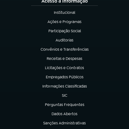
Acesso à Informação
Institucional
(abre em nova aba)
Ações e Programas
(abre em nova aba)
Participação Social
(abre em nova aba)
Auditorias
(abre em nova aba)
Convênios e Transferências
(abre em nova aba)
Receitas e Despesas
(abre em nova aba)
Licitações e Contratos
(abre em nova aba)
Empregados Públicos
(abre em nova aba)
Informações Classificadas
(abre em nova aba)
SIC
(abre em nova aba)
Perguntas Frequentes
(abre em nova aba)
Dados Abertos
(abre em nova aba)
Sanções Administrativas
(abre em nova aba)