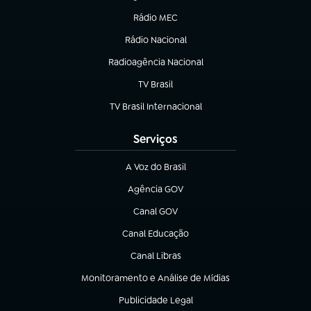
Rádio MEC
(abre em nova aba)
Rádio Nacional
Radioagência Nacional
(abre em nova aba)
TV Brasil
(abre em nova aba)
TV Brasil Internacional
(abre em nova aba)
Serviços
A Voz do Brasil
(abre em nova aba)
Agência GOV
(abre em nova aba)
Canal GOV
(abre em nova aba)
Canal Educação
(abre em nova aba)
Canal Libras
(abre em nova aba)
Monitoramento e Análise de Mídias
(abre em nova aba)
Publicidade Legal
(abre em nova aba)