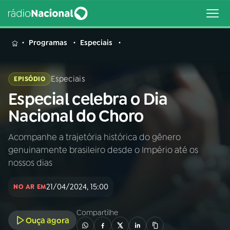
MENU
Programas
Especiais
Especiais
EPISÓDIO
Especial celebra o Dia
Buscar
na
Nacional do Choro
Rádio
Buscar
Nacional
Acompanhe a trajetória histórica do gênero
genuinamente brasileiro desde o Império até os
AO VIVO
nossos dias
21/04/2024, 15:00
01
INÍCIO
NO AR EM
Compartilhe
Ouça agora
02
A RÁDIO