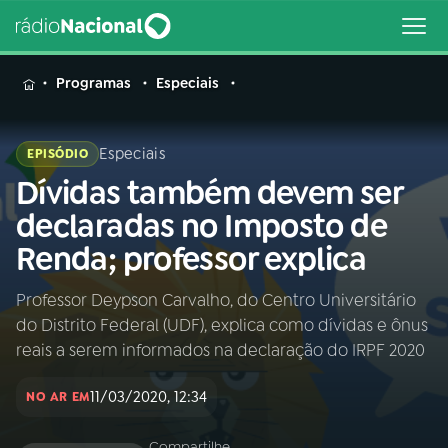
MENU
Programas
Especiais
Especiais
EPISÓDIO
Dívidas também devem ser
Buscar
na
declaradas no Imposto de
Rádio
Buscar
Renda; professor explica
Nacional
Professor Deypson Carvalho, do Centro Universitário
AO VIVO
do Distrito Federal (UDF), explica como dívidas e ônus
reais a serem informados na declaração do IRPF 2020
01
INÍCIO
11/03/2020, 12:34
NO AR EM
02
A RÁDIO
Compartilhe