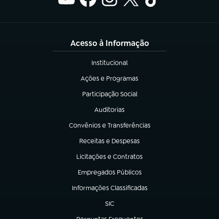
Acesso à Informação
Institucional
(abre em nova aba)
Ações e Programas
(abre em nova aba)
Participação Social
(abre em nova aba)
Auditorias
(abre em nova aba)
Convênios e Transferências
(abre em nova aba)
Receitas e Despesas
(abre em nova aba)
Licitações e Contratos
(abre em nova aba)
Empregados Públicos
(abre em nova aba)
Informações Classificadas
(abre em nova aba)
SIC
(abre em nova aba)