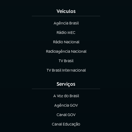
Veículos
Agência Brasil
(abre em nova aba)
Rádio MEC
(abre em nova aba)
Rádio Nacional
Radioagência Nacional
(abre em nova aba)
TV Brasil
(abre em nova aba)
TV Brasil Internacional
(abre em nova aba)
Serviços
A Voz do Brasil
(abre em nova aba)
Agência GOV
(abre em nova aba)
Canal GOV
(abre em nova aba)
Canal Educação
(abre em nova aba)