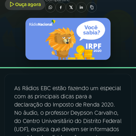
Ouça agora
03
PROGRAMAÇÃO
04
PROGRAMAS
05
PODCASTS
06
VIDEOCASTS
As Rádios EBC estão fazendo um especial
07
ÚLTIMAS
com as principais dicas para a
declaração do Imposto de Renda 2020.
No áudio, o professor Deypson Carvalho,
08
FESTIVAL DE MÚSICA
do Centro Universitário do Distrito Federal
(UDF), explica que devem ser informados
ACOMPANHE A RÁDIO NACIONAL