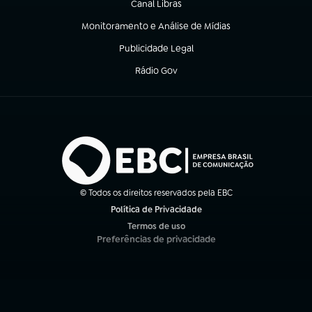
Canal Libras
(abre em nova aba)
Monitoramento e Análise de Mídias
(abre em nova aba)
Publicidade Legal
(abre em nova aba)
Rádio Gov
(abre em nova aba)
© Todos os direitos reservados pela EBC
Política de Privacidade
(abre em nova aba)
Termos de uso
(abre em nova aba)
Preferências de privacidade