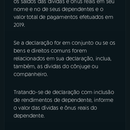
os saldos das dívidas e ônus reais em seu
nome e no de seus dependentes e o
YouTube
Facebook
valor total de pagamentos efetuados em
2019.
Instagram
X
TikTok
Se a declaração for em conjunto ou se os
bens e direitos comuns forem
relacionados em sua declaração, inclua,
também, as dívidas do cônjuge ou
companheiro.
Tratando-se de declaração com inclusão
de rendimentos de dependente, informe
o valor das dívidas e ônus reais do
dependente.