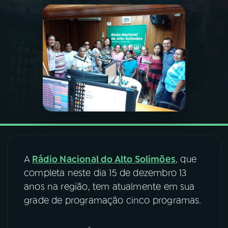
03
PROGRAMAÇÃO
04
PROGRAMAS
05
PODCASTS
06
VIDEOCASTS
A
Rádio Nacional do Alto Solimões
, que
07
ÚLTIMAS
completa neste dia 15 de dezembro 13
anos na região, tem atualmente em sua
08
FESTIVAL DE MÚSICA
grade de programação cinco programas.
ACOMPANHE A RÁDIO NACIONAL