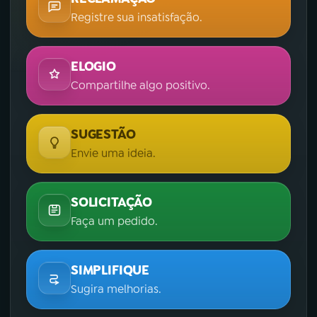
Registre sua insatisfação.
ELOGIO
Compartilhe algo positivo.
SUGESTÃO
Envie uma ideia.
SOLICITAÇÃO
Faça um pedido.
SIMPLIFIQUE
Sugira melhorias.