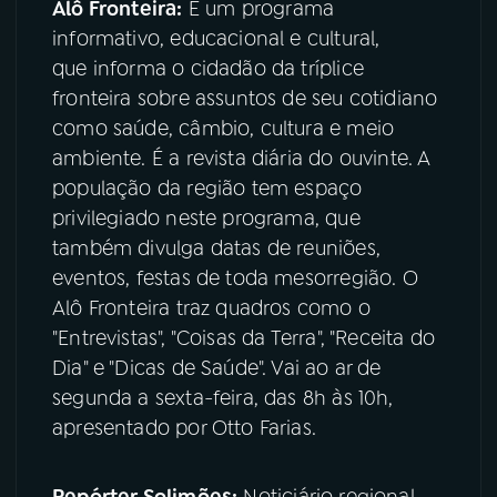
Alô Fronteira:
É um programa
informativo, educacional e cultural,
YouTube
Facebook
que informa o cidadão da tríplice
fronteira sobre assuntos de seu cotidiano
Instagram
X
como saúde, câmbio, cultura e meio
TikTok
ambiente. É a revista diária do ouvinte. A
população da região tem espaço
privilegiado neste programa, que
também divulga datas de reuniões,
eventos, festas de toda mesorregião. O
Alô Fronteira traz quadros como o
"Entrevistas", "Coisas da Terra", "Receita do
Dia" e "Dicas de Saúde". Vai ao ar de
segunda a sexta-feira, das 8h às 10h,
apresentado por Otto Farias.
Repórter Solimões:
Noticiário regional