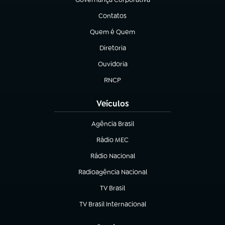
(abre em nova aba)
Contatos
(abre em nova aba)
Quem é Quem
(abre em nova aba)
Diretoria
(abre em nova aba)
Ouvidoria
(abre em nova aba)
RNCP
(abre em nova aba)
Veículos
Agência Brasil
(abre em nova aba)
Rádio MEC
(abre em nova aba)
Rádio Nacional
Radioagência Nacional
(abre em nova aba)
TV Brasil
(abre em nova aba)
TV Brasil Internacional
(abre em nova aba)