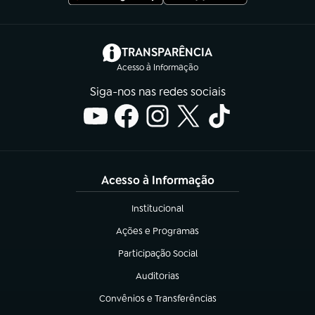
(abre em nova aba)
TRANSPARÊNCIA
Acesso à Informação
Siga-nos nas redes sociais
Acesso à Informação
Institucional
(abre em nova aba)
Ações e Programas
(abre em nova aba)
Participação Social
(abre em nova aba)
Auditorias
(abre em nova aba)
Convênios e Transferências
(abre em nova aba)