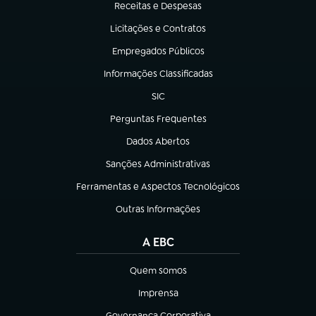
Receitas e Despesas
(abre em nova aba)
Licitações e Contratos
(abre em nova aba)
Empregados Públicos
(abre em nova aba)
Informações Classificadas
(abre em nova aba)
SIC
(abre em nova aba)
Perguntas Frequentes
(abre em nova aba)
Dados Abertos
(abre em nova aba)
Sanções Administrativas
(abre em nova aba)
Ferramentas e Aspectos Tecnológicos
(abre em nova aba)
Outras Informações
(abre em nova aba)
A EBC
Quem somos
(abre em nova aba)
Imprensa
(abre em nova aba)
Governança Corporativa