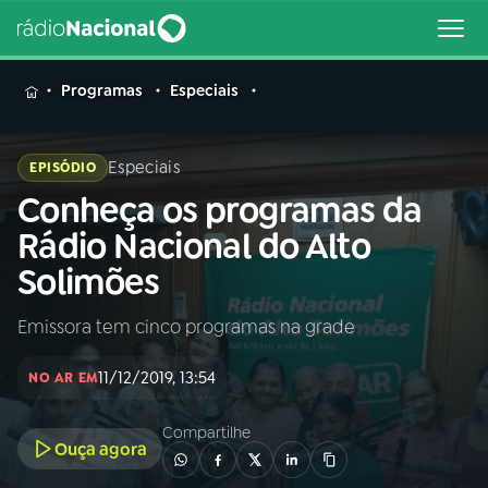
MENU
Programas
Especiais
Especiais
EPISÓDIO
Conheça os programas da
Buscar
na
Rádio Nacional do Alto
Rádio
Buscar
Solimões
Nacional
Emissora tem cinco programas na grade
AO VIVO
11/12/2019, 13:54
NO AR EM
01
INÍCIO
Compartilhe
Ouça agora
02
A RÁDIO