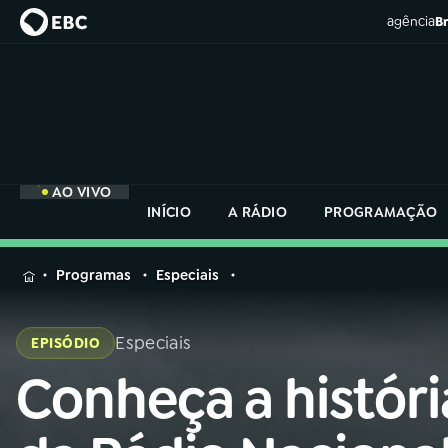
agência
Br
AO VIVO
INÍCIO
A RÁDIO
PROGRAMAÇÃO
MENU
Programas
Especiais
Buscar
na
Especiais
EPISÓDIO
Rádio
Buscar
Nacional
Conheça a históri
Buscar
na
Rádio
AO VIVO