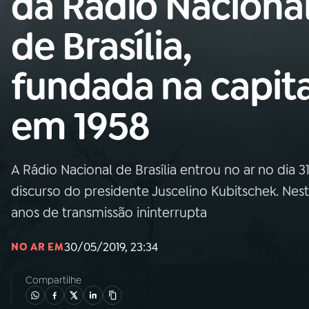
da Rádio Naciona
Nacional
de Brasília,
01
INÍCIO
fundada na capita
02
A RÁDIO
em 1958
03
PROGRAMAÇÃO
A Rádio Nacional de Brasília entrou no ar no dia 
04
PROGRAMAS
discurso do presidente Juscelino Kubitschek. Nest
anos de transmissão ininterrupta
05
PODCASTS
30/05/2019, 23:34
NO AR EM
06
VIDEOCASTS
Compartilhe