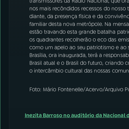
transmissores da Rádio Nacional, que or
nos mais recôndidos recessos do nosso te
diante, da presença física e da convivênc
familiar desta nova metrópole. Na mensa
estão travando esta grande batalha patrió
os quadrantes recolherão o eco das emiss
como um apelo ao seu patriotismo e ao se
Brasília, ora inaugurada, terá a responsa
Brasil atual e o Brasil do futuro, criando
o intercâmbio cultural das nossas comuni
Foto: Mário Fontenelle/Acervo/Arquivo Púb
Inezita Barroso no auditório da Nacional d