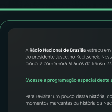
07
ÚLTIMAS
08
FESTIVAL DE MÚSICA
ACOMPANHE A RÁDIO NACIONAL
YouTube
Facebook
A
Rádio Nacional de Brasília
estreou em 
do presidente Juscelino Kubitschek. Nesta
Instagram
X
pioneira comemora 61 anos de transmissã
TikTok
(Acesse a programação especial desta s
Para revisitar um pouco dessa história, 
momentos marcantes da história da Nacio