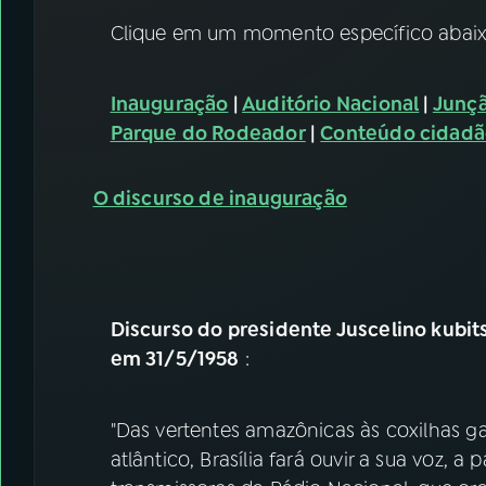
Clique em um momento específico abaixo
Inauguração
|
Auditório Nacional
|
Junçã
Parque do Rodeador
|
Conteúdo cidad
O discurso de inauguração
Discurso do presidente Juscelino kubit
em 31/5/1958
:
"Das vertentes amazônicas às coxilhas ga
atlântico, Brasília fará ouvir a sua voz, 