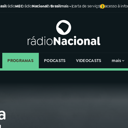
asil
rádio
MEC
rádio
Nacional
tv
Brasil
carta de serviço
acesso à inf
mais
PROGRAMAS
PODCASTS
VIDEOCASTS
mais
a