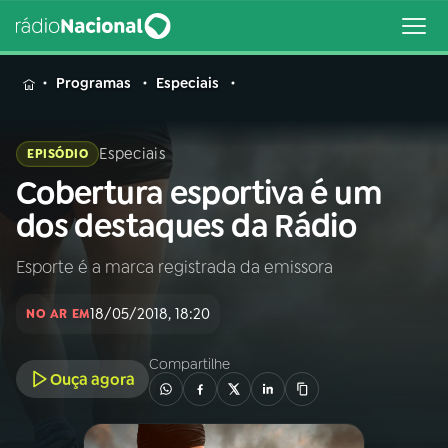
MENU
Programas
Especiais
Especiais
EPISÓDIO
Cobertura esportiva é um
Buscar
na
dos destaques da Rádio
Rádio
Buscar
Nacional
Esporte é a marca registrada da emissora
AO VIVO
18/05/2018, 18:20
NO AR EM
01
INÍCIO
Compartilhe
Ouça agora
02
A RÁDIO