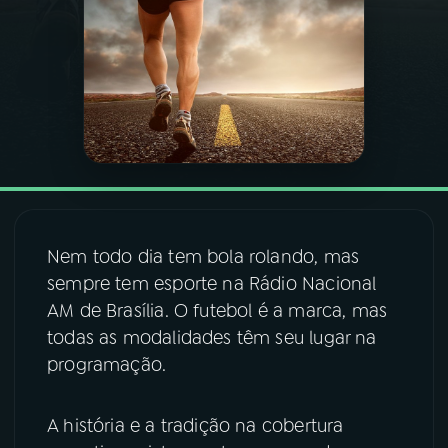
03
PROGRAMAÇÃO
04
PROGRAMAS
05
PODCASTS
06
VIDEOCASTS
Nem todo dia tem bola rolando, mas
sempre tem esporte na Rádio Nacional
AM de Brasília. O futebol é a marca, mas
07
ÚLTIMAS
todas as modalidades têm seu lugar na
programação.
08
FESTIVAL DE MÚSICA
A história e a tradição na cobertura
ACOMPANHE A RÁDIO NACIONAL