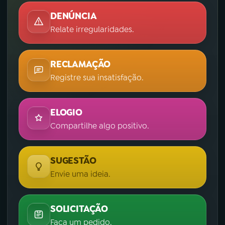
DENÚNCIA
Relate irregularidades.
RECLAMAÇÃO
Registre sua insatisfação.
ELOGIO
Compartilhe algo positivo.
SUGESTÃO
Envie uma ideia.
SOLICITAÇÃO
Faça um pedido.