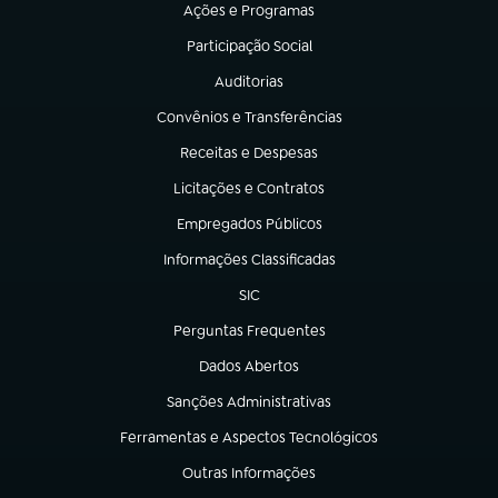
Ações e Programas
(abre em nova aba)
Participação Social
(abre em nova aba)
Auditorias
(abre em nova aba)
Convênios e Transferências
(abre em nova aba)
Receitas e Despesas
(abre em nova aba)
Licitações e Contratos
(abre em nova aba)
Empregados Públicos
(abre em nova aba)
Informações Classificadas
(abre em nova aba)
SIC
(abre em nova aba)
Perguntas Frequentes
(abre em nova aba)
Dados Abertos
(abre em nova aba)
Sanções Administrativas
(abre em nova aba)
Ferramentas e Aspectos Tecnológicos
(abre em nova aba)
Outras Informações
(abre em nova aba)