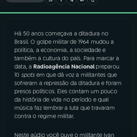
03
PROGRAMAÇÃO
Há 50 anos começava a ditadura no
04
PROGRAMAS
Brasil. O golpe militar de 1964 mudou a
política, a economia, a sociedade e
05
PODCASTS
também a cultura do país. Para marcar a
data, a
Radioagência Nacional
preparou
10
spots
em que dá voz a militantes que
06
VIDEOCASTS
sofreram a repressão da ditadura e foram
presos políticos. Eles contam um pouco
07
ÚLTIMAS
da história de vida no período e qual
música faz lembrar a luta que travaram
contra o regime militar.
08
FESTIVAL DE MÚSICA
Neste aúdio você ouve o militante Ivan
ACOMPANHE A RÁDIO NACIONAL