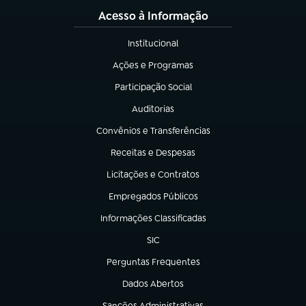
Acesso à Informação
Institucional
(abre em nova aba)
Ações e Programas
(abre em nova aba)
Participação Social
(abre em nova aba)
Auditorias
(abre em nova aba)
Convênios e Transferências
(abre em nova aba)
Receitas e Despesas
(abre em nova aba)
Licitações e Contratos
(abre em nova aba)
Empregados Públicos
(abre em nova aba)
Informações Classificadas
(abre em nova aba)
SIC
(abre em nova aba)
Perguntas Frequentes
(abre em nova aba)
Dados Abertos
(abre em nova aba)
Sanções Administrativas