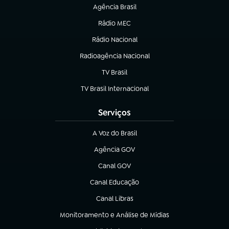
Agência Brasil
(abre em nova aba)
Rádio MEC
(abre em nova aba)
Rádio Nacional
Radioagência Nacional
(abre em nova aba)
TV Brasil
(abre em nova aba)
TV Brasil Internacional
(abre em nova aba)
Serviços
A Voz do Brasil
(abre em nova aba)
Agência GOV
(abre em nova aba)
Canal GOV
(abre em nova aba)
Canal Educação
(abre em nova aba)
Canal Libras
(abre em nova aba)
Monitoramento e Análise de Mídias
(abre em nova aba)