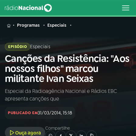
MENU
Programas
Especiais
Especiais
EPISÓDIO
Canções da Resistência: "Aos
Buscar
na
nossos filhos" marcou
Rádio
Buscar
militante Ivan Seixas
Nacional
Especial da Radioagência Nacional e Rádios EBC
AO VIVO
apresenta canções que
01
INÍCIO
31/03/2014, 15:18
PUBLICADO EM
Compartilhe
02
A RÁDIO
Ouça agora