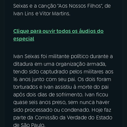
Seixas e a canção "Aos Nossos Filhos", de
YouTube
Facebook
Ivan Lins e Vitor Martins.
Instagram
X
Clique para ouvir todos os áudios do
especial
TikTok
Ivan Seixas foi militante político durante a
ditadura em uma organização armada,
tendo sido captudrado pelos militares aos
16 anos junto com seu pai. Os dois foram
torturados e Ivan assistiu à morte do pai
após dois dias de sofrimento. Ivan ficou
quase seis anos preso, sem nunca haver
sido processado ou condenado. Hoje faz
parte da Comissão da Verdade do Estado
de São Paulo.