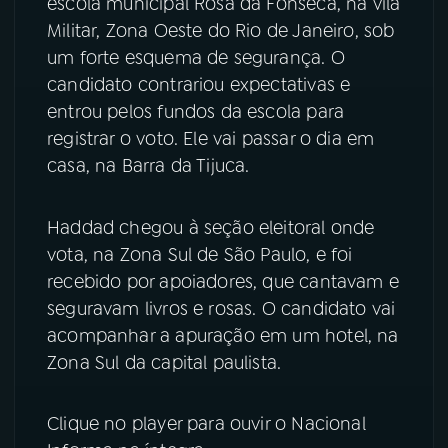
escola municipal Rosa da Fonseca, na vila
Militar, Zona Oeste do Rio de Janeiro, sob
YouTube
Facebook
um forte esquema de segurança. O
candidato contrariou expectativas e
Instagram
X
entrou pelos fundos da escola para
registrar o voto. Ele vai passar o dia em
TikTok
casa, na Barra da Tijuca.
Haddad chegou à seção eleitoral onde
vota, na Zona Sul de São Paulo, e foi
recebido por apoiadores, que cantavam e
seguravam livros e rosas. O candidato vai
acompanhar a apuração em um hotel, na
Zona Sul da capital paulista.
Clique no player para ouvir o Nacional