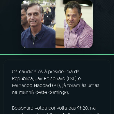
03
PROGRAMAÇÃO
04
PROGRAMAS
05
PODCASTS
06
VIDEOCASTS
Os candidatos à presidência da
República, Jair Bolsonaro (PSL) e
07
ÚLTIMAS
Fernando Haddad (PT), já foram às urnas
na manhã deste domingo.
08
FESTIVAL DE MÚSICA
Bolsonaro votou por volta das 9h20, na
ACOMPANHE A RÁDIO NACIONAL