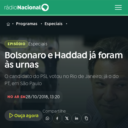
MENU
Programas
Especiais
Especiais
EPISÓDIO
Bolsonaro e Haddad já foram
Buscar
na
às urnas
Rádio
Buscar
Nacional
O candidato do PSL votou no Rio de Janeiro; já o do
PT, em São Paulo
AO VIVO
28/10/2018, 13:20
NO AR EM
01
INÍCIO
Compartilhe
Ouça agora
02
A RÁDIO