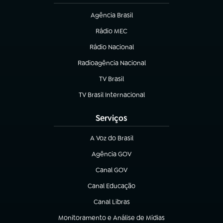
Agência Brasil
(abre em nova aba)
Rádio MEC
(abre em nova aba)
Rádio Nacional
Radioagência Nacional
(abre em nova aba)
TV Brasil
(abre em nova aba)
TV Brasil Internacional
(abre em nova aba)
Serviços
A Voz do Brasil
(abre em nova aba)
Agência GOV
(abre em nova aba)
Canal GOV
(abre em nova aba)
Canal Educação
(abre em nova aba)
Canal Libras
(abre em nova aba)
Monitoramento e Análise de Mídias
(abre em nova aba)