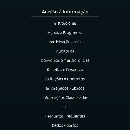
Acesso à Informação
Institucional
(abre em nova aba)
Ações e Programas
(abre em nova aba)
Participação Social
(abre em nova aba)
Auditorias
(abre em nova aba)
Convênios e Transferências
(abre em nova aba)
Receitas e Despesas
(abre em nova aba)
Licitações e Contratos
(abre em nova aba)
Empregados Públicos
(abre em nova aba)
Informações Classificadas
(abre em nova aba)
SIC
(abre em nova aba)
Perguntas Frequentes
(abre em nova aba)
Dados Abertos
(abre em nova aba)