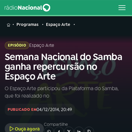
MENU
Programas
Espaço Arte
Espaço Arte
EPISÓDIO
Semana Nacional do Samba
Buscar
na
ganha repercursão no
Rádio
Buscar
Espaço Arte
Nacional
O Espaço Arte participou da Plataforma do Samba,
AO VIVO
que foi realizado no
01
INÍCIO
04/12/2014, 20:49
PUBLICADO EM
Compartilhe
02
A RÁDIO
Ouça agora