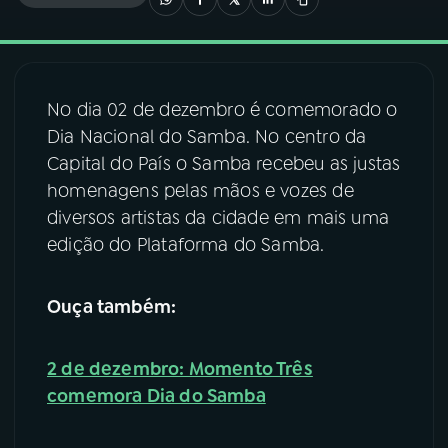
03
PROGRAMAÇÃO
No dia 02 de dezembro é comemorado o
04
PROGRAMAS
Dia Nacional do Samba. No centro da
Capital do País o Samba recebeu as justas
05
PODCASTS
homenagens pelas mãos e vozes de
diversos artistas da cidade em mais uma
edição do Plataforma do Samba.
06
VIDEOCASTS
Ouça também:
07
ÚLTIMAS
2 de dezembro: Momento Três
08
FESTIVAL DE MÚSICA
comemora Dia do Samba
ACOMPANHE A RÁDIO NACIONAL