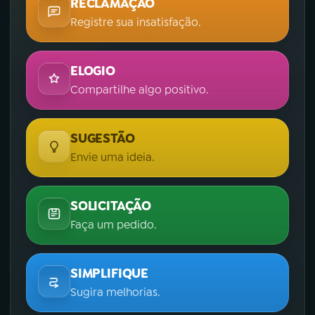
RECLAMAÇÃO
Registre sua insatisfação.
ELOGIO
Compartilhe algo positivo.
SUGESTÃO
Envie uma ideia.
SOLICITAÇÃO
Faça um pedido.
SIMPLIFIQUE
Sugira melhorias.