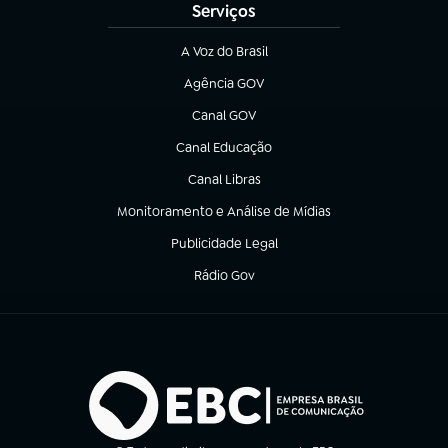
Serviços
A Voz do Brasil
(abre em nova aba)
Agência GOV
(abre em nova aba)
Canal GOV
(abre em nova aba)
Canal Educação
(abre em nova aba)
Canal Libras
(abre em nova aba)
Monitoramento e Análise de Mídias
(abre em nova aba)
Publicidade Legal
(abre em nova aba)
Rádio Gov
(abre em nova aba)