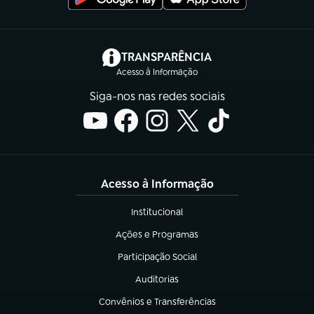
(abre em nova aba)
TRANSPARÊNCIA
Acesso à Informação
Siga-nos nas redes sociais
Acesso à Informação
Institucional
(abre em nova aba)
Ações e Programas
(abre em nova aba)
Participação Social
(abre em nova aba)
Auditorias
(abre em nova aba)
Convênios e Transferências
(abre em nova aba)