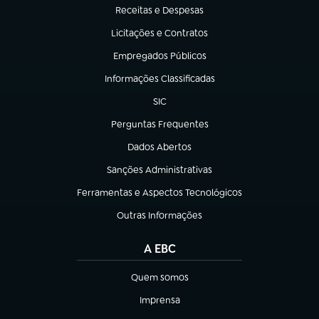
Receitas e Despesas
(abre em nova aba)
Licitações e Contratos
(abre em nova aba)
Empregados Públicos
(abre em nova aba)
Informações Classificadas
(abre em nova aba)
SIC
(abre em nova aba)
Perguntas Frequentes
(abre em nova aba)
Dados Abertos
(abre em nova aba)
Sanções Administrativas
(abre em nova aba)
Ferramentas e Aspectos Tecnológicos
(abre em nova aba)
Outras Informações
(abre em nova aba)
A EBC
Quem somos
(abre em nova aba)
Imprensa
(abre em nova aba)