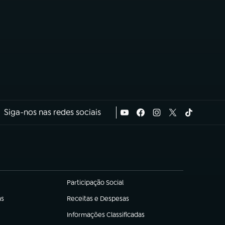
Siga-nos nas redes sociais
Participação Social
(abre em nova aba)
as
Receitas e Despesas
(abre em nova aba)
Informações Classificadas
(abre em nova aba)