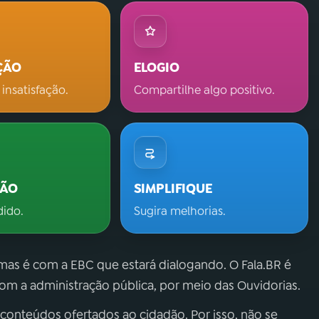
ÇÃO
ELOGIO
 insatisfação.
Compartilhe algo positivo.
ÇÃO
SIMPLIFIQUE
dido.
Sugira melhorias.
 mas é com a EBC que estará dialogando. O Fala.BR é
m a administração pública, por meio das Ouvidorias.
 conteúdos ofertados ao cidadão. Por isso, não se