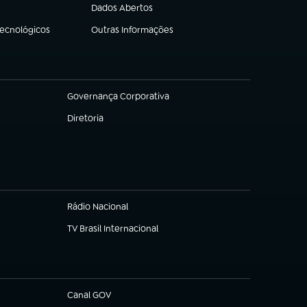
Dados Abertos
(abre em nova aba)
Tecnológicos
Outras Informações
(abre em nova aba)
Governança Corporativa
(abre em nova aba)
Diretoria
(abre em nova aba)
Rádio Nacional
TV Brasil Internacional
(abre em nova aba)
Canal GOV
(abre em nova aba)