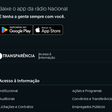
Baixe o app da rádio Nacional
E tenha a gente sempre com você.
Acesso à
TRANSPARÊNCIA
abre em nova aba)
Informação
Acesso à Informação
Institucional
Ações e Programas
(abre em nova aba)
(abre em nova aba)
Auditorias
Convênios e Transferênci
(abre em nova aba)
(abre em nova aba)
Licitações e Contratos
Empregados Públicos
(abre em nova aba)
(abre em nova aba)