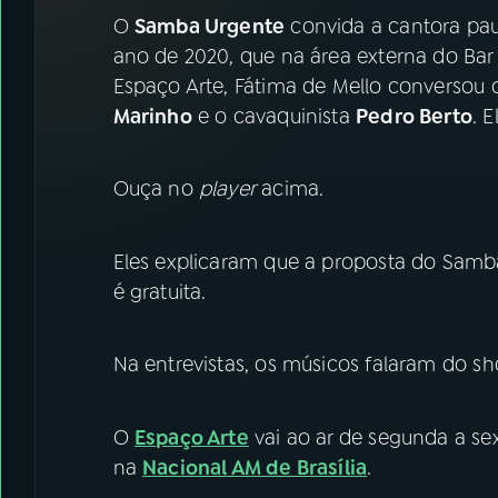
07
ÚLTIMAS
O
Samba Urgente
convida a cantora pau
ano de 2020, que na área externa do Bar 
08
FESTIVAL DE MÚSICA
Espaço Arte, Fátima de Mello conversou 
Marinho
e o cavaquinista
Pedro Berto
. 
ACOMPANHE A RÁDIO NACIONAL
Ouça no
player
acima.
YouTube
Facebook
Instagram
X
Eles explicaram que a proposta do Sam
é gratuita.
TikTok
Na entrevistas, os músicos falaram do sh
O
Espaço Arte
vai ao ar de segunda a sex
na
Nacional AM de Brasília
.