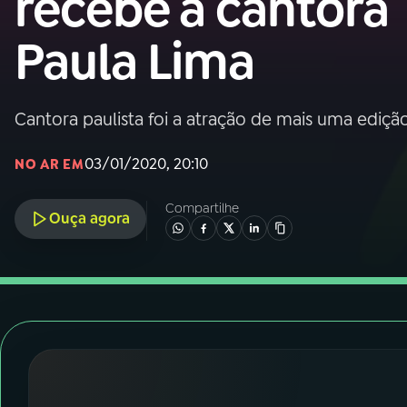
recebe a cantora
Nacional
Paula Lima
01
INÍCIO
02
A RÁDIO
Cantora paulista foi a atração de mais uma ediç
03/01/2020, 20:10
NO AR EM
03
PROGRAMAÇÃO
Compartilhe
Ouça agora
04
PROGRAMAS
05
PODCASTS
06
VIDEOCASTS