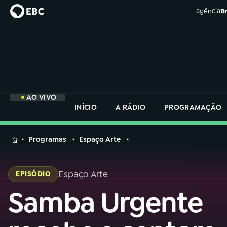
agência
Br
AO VIVO
INÍCIO
A RÁDIO
PROGRAMAÇÃO
MENU
Programas
Espaço Arte
Buscar
na
Espaço Arte
EPISÓDIO
Rádio
Buscar
Nacional
Samba Urgente
Buscar
na
Rádio
AO VIVO