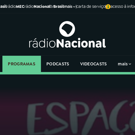
asil
rádio
MEC
rádio
Nacional
tv
Brasil
carta de serviço
acesso à inf
mais
PROGRAMAS
PODCASTS
VIDEOCASTS
mais