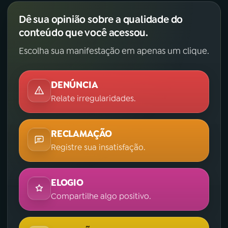
Dê sua opinião sobre a qualidade do
YouTube
Facebook
conteúdo que você acessou.
Instagram
X
Escolha sua manifestação em apenas um clique.
TikTok
DENÚNCIA
Relate irregularidades.
RECLAMAÇÃO
Registre sua insatisfação.
ELOGIO
Compartilhe algo positivo.