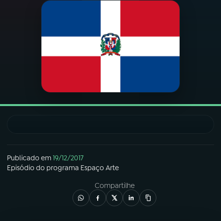
03
PROGRAMAÇÃO
04
PROGRAMAS
05
PODCASTS
06
VIDEOCASTS
07
ÚLTIMAS
Publicado em
19/12/2017
Episódio
do programa
Espaço Arte
Compartilhe
08
FESTIVAL DE MÚSICA
ACOMPANHE A RÁDIO NACIONAL