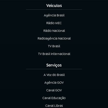
Veículos
Agência Brasil
(abre em nova aba)
Rádio MEC
(abre em nova aba)
Rádio Nacional
Radioagência Nacional
(abre em nova aba)
TV Brasil
(abre em nova aba)
TV Brasil Internacional
(abre em nova aba)
Serviços
A Voz do Brasil
(abre em nova aba)
Agência GOV
(abre em nova aba)
Canal GOV
(abre em nova aba)
Canal Educação
(abre em nova aba)
Canal Libras
(abre em nova aba)