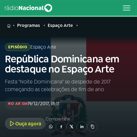
MENU
Programas
Espaço Arte
Espaço Arte
EPISÓDIO
República Dominicana em
Buscar
na
destaque no Espaço Arte
Rádio
Buscar
Nacional
Festa "Noite Dominicana" se despede de 2017
começando as celebrações de fim de ano
AO VIVO
19/12/2017, 18:11
NO AR EM
01
INÍCIO
Compartilhe
Ouça agora
02
A RÁDIO