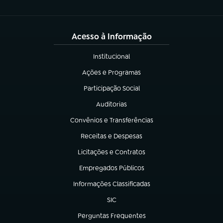
Acesso à Informação
Institucional
(abre em nova aba)
Ações e Programas
(abre em nova aba)
Participação Social
(abre em nova aba)
Auditorias
(abre em nova aba)
Convênios e Transferências
(abre em nova aba)
Receitas e Despesas
(abre em nova aba)
Licitações e Contratos
(abre em nova aba)
Empregados Públicos
(abre em nova aba)
Informações Classificadas
(abre em nova aba)
SIC
(abre em nova aba)
Perguntas Frequentes
(abre em nova aba)