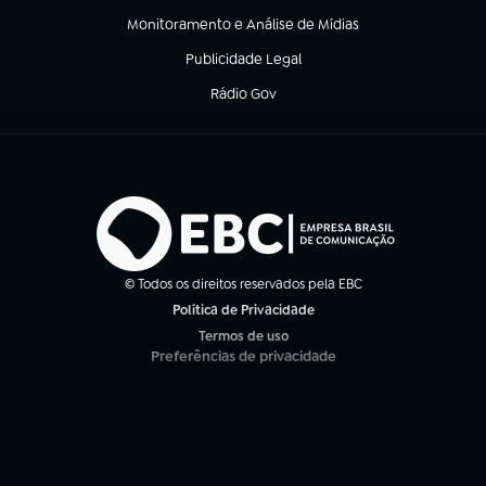
Monitoramento e Análise de Mídias
(abre em nova aba)
Publicidade Legal
(abre em nova aba)
Rádio Gov
(abre em nova aba)
© Todos os direitos reservados pela EBC
Política de Privacidade
(abre em nova aba)
Termos de uso
(abre em nova aba)
Preferências de privacidade