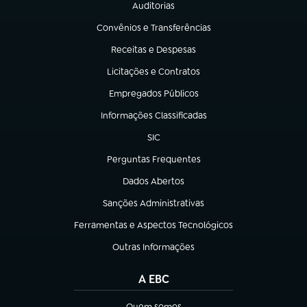
Auditorias
(abre em nova aba)
Convênios e Transferências
(abre em nova aba)
Receitas e Despesas
(abre em nova aba)
Licitações e Contratos
(abre em nova aba)
Empregados Públicos
(abre em nova aba)
Informações Classificadas
(abre em nova aba)
SIC
(abre em nova aba)
Perguntas Frequentes
(abre em nova aba)
Dados Abertos
(abre em nova aba)
Sanções Administrativas
(abre em nova aba)
Ferramentas e Aspectos Tecnológicos
(abre em nova aba)
Outras Informações
(abre em nova aba)
A EBC
Quem somos