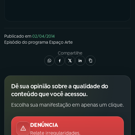
YouTube
Facebook
Instagram
X
Publicado em
02/04/2014
TikTok
Episódio
do programa
Espaço Arte
Compartilhe
Dê sua opinião sobre a qualidade do
conteúdo que você acessou.
Escolha sua manifestação em apenas um clique.
DENÚNCIA
Relate irregularidades.