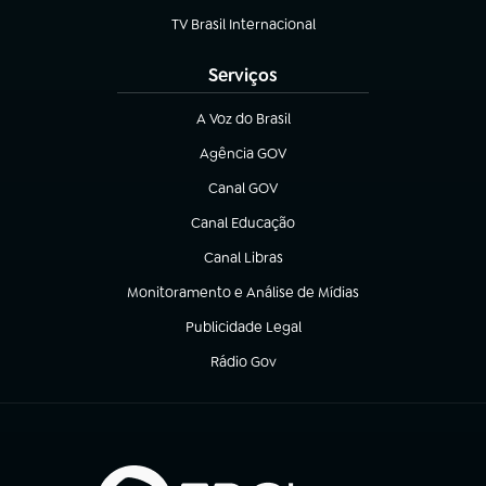
TV Brasil Internacional
(abre em nova aba)
Serviços
A Voz do Brasil
(abre em nova aba)
Agência GOV
(abre em nova aba)
Canal GOV
(abre em nova aba)
Canal Educação
(abre em nova aba)
Canal Libras
(abre em nova aba)
Monitoramento e Análise de Mídias
(abre em nova aba)
Publicidade Legal
(abre em nova aba)
Rádio Gov
(abre em nova aba)