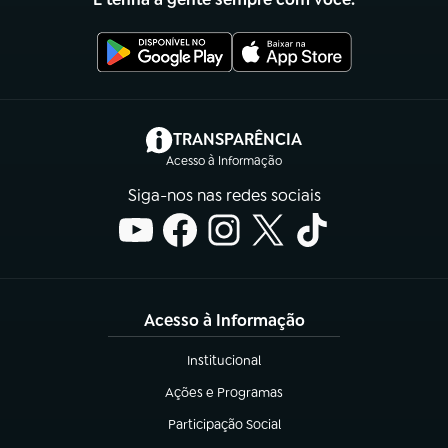
(abre em nova aba)
TRANSPARÊNCIA
Acesso à Informação
Siga-nos nas redes sociais
Acesso à Informação
Institucional
(abre em nova aba)
Ações e Programas
(abre em nova aba)
Participação Social
(abre em nova aba)