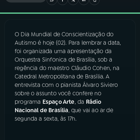
03
PROGRAMAÇÃO
O Dia Mundial de Conscientização do
04
PROGRAMAS
Autismo é hoje (02). Para lembrar a data,
foi organizada uma apresentação da
05
PODCASTS
Orquestra Sinfonica de Brasília, sob a
regência do maestro Cláudio Cohen, na
Catedral Metropolitana de Brasília. A
06
VIDEOCASTS
entrevista com o pianista Álvaro Siviero
sobre o assunto você confere no
07
ÚLTIMAS
programa
Espaço Arte
, da
Rádio
Nacional de Brasília
, que vai ao ar de
segunda a sexta, às 17h.
08
FESTIVAL DE MÚSICA
ACOMPANHE A RÁDIO NACIONAL