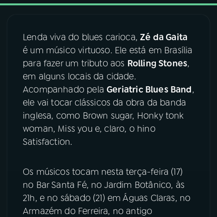
03
PROGRAMAÇÃO
Lenda viva do blues carioca,
Zé da Gaita
é um músico virtuoso. Ele está em Brasília
04
PROGRAMAS
para fazer um tributo aos
Rolling Stones
,
em alguns locais da cidade.
05
PODCASTS
Acompanhado pela
Geriatric Blues Band
,
ele vai tocar clássicos da obra da banda
inglesa, como Brown sugar, Honky tonk
06
VIDEOCASTS
woman, Miss you e, claro, o hino
Satisfaction.
07
ÚLTIMAS
Os músicos tocam nesta terça-feira (17)
08
FESTIVAL DE MÚSICA
no Bar Santa Fé, no Jardim Botânico, às
21h, e no sábado (21) em Águas Claras, no
Armazém do Ferreira, no antigo
ACOMPANHE A RÁDIO NACIONAL