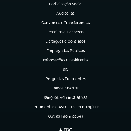
Participação Social
(abre em nova aba)
Auditorias
(abre em nova aba)
Convênios e Transferências
(abre em nova aba)
Receitas e Despesas
(abre em nova aba)
Licitações e Contratos
(abre em nova aba)
Empregados Públicos
(abre em nova aba)
Informações Classificadas
(abre em nova aba)
SIC
(abre em nova aba)
Perguntas Frequentes
(abre em nova aba)
Dados Abertos
(abre em nova aba)
Sanções Administrativas
(abre em nova aba)
Ferramentas e Aspectos Tecnológicos
(abre em nova aba)
Outras Informações
(abre em nova aba)
A EBC