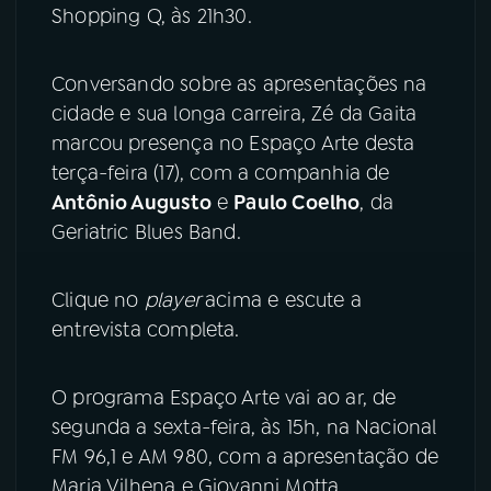
Shopping Q, às 21h30.
YouTube
Facebook
Conversando sobre as apresentações na
Instagram
X
cidade e sua longa carreira, Zé da Gaita
marcou presença no Espaço Arte desta
TikTok
terça-feira (17), com a companhia de
Antônio Augusto
e
Paulo Coelho
, da
Geriatric Blues Band.
Clique no
player
acima e escute a
entrevista completa.
O programa Espaço Arte vai ao ar, de
segunda a sexta-feira, às 15h, na Nacional
FM 96,1 e AM 980, com a apresentação de
Maria Vilhena e Giovanni Motta.