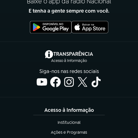
Baixe o app da rádio Nacional
E tenha a gente sempre com você.
(abre em nova aba)
TRANSPARÊNCIA
Acesso à Informação
Siga-nos nas redes sociais
Acesso à Informação
Institucional
(abre em nova aba)
Ações e Programas
(abre em nova aba)