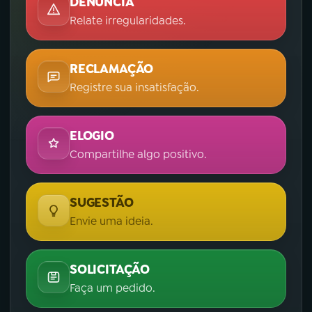
DENÚNCIA
Relate irregularidades.
RECLAMAÇÃO
Registre sua insatisfação.
ELOGIO
Compartilhe algo positivo.
SUGESTÃO
Envie uma ideia.
SOLICITAÇÃO
Faça um pedido.