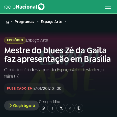
MENU
Programas
Espaço Arte
Espaço Arte
EPISÓDIO
Mestre do blues Zé da Gaita
Buscar
na
faz apresentação em Brasília
Rádio
Buscar
Nacional
O músico foi destaque do Espaço Arte desta terça-
feira (17)
AO VIVO
17/01/2017, 21:00
PUBLICADO EM
01
INÍCIO
Compartilhe
Ouça agora
02
A RÁDIO