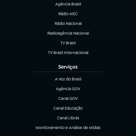
Agência Brasil
(abre em nova aba)
Rádio MEC
(abre em nova aba)
Rádio Nacional
Radioagência Nacional
(abre em nova aba)
TV Brasil
(abre em nova aba)
TV Brasil Internacional
(abre em nova aba)
Serviços
A Voz do Brasil
(abre em nova aba)
Agência GOV
(abre em nova aba)
Canal GOV
(abre em nova aba)
Canal Educação
(abre em nova aba)
Canal Libras
(abre em nova aba)
Monitoramento e Análise de Mídias
(abre em nova aba)