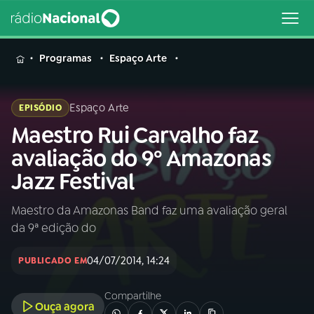
MENU
Programas
Espaço Arte
Espaço Arte
EPISÓDIO
Maestro Rui Carvalho faz
Buscar
na
avaliação do 9º Amazonas
Rádio
Buscar
Jazz Festival
Nacional
Maestro da Amazonas Band faz uma avaliação geral
AO VIVO
da 9ª edição do
01
INÍCIO
04/07/2014, 14:24
PUBLICADO EM
Compartilhe
02
A RÁDIO
Ouça agora