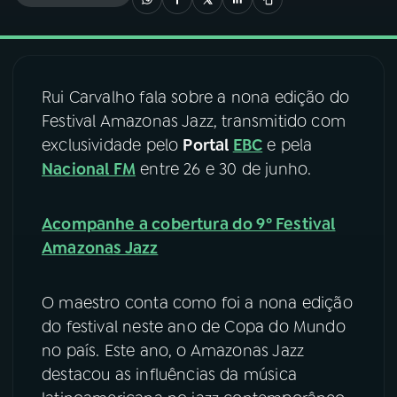
03
PROGRAMAÇÃO
Rui Carvalho fala sobre a nona edição do
04
PROGRAMAS
Festival Amazonas Jazz, transmitido com
exclusividade pelo
Portal
EBC
e pela
05
PODCASTS
Nacional FM
entre 26 e 30 de junho.
06
VIDEOCASTS
Acompanhe a cobertura do 9º Festival
Amazonas Jazz
07
ÚLTIMAS
O maestro conta como foi a nona edição
do festival neste ano de Copa do Mundo
08
FESTIVAL DE MÚSICA
no país. Este ano, o Amazonas Jazz
destacou as influências da música
ACOMPANHE A RÁDIO NACIONAL