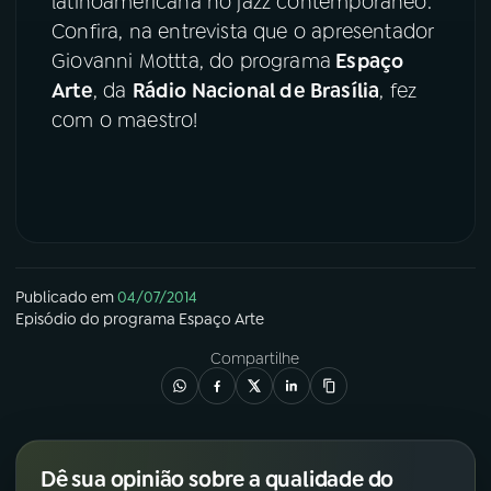
latinoamericana no jazz contemporâneo.
Confira, na entrevista que o apresentador
YouTube
Facebook
Giovanni Mottta, do programa
Espaço
Arte
, da
Rádio Nacional de Brasília
, fez
Instagram
X
com o maestro!
TikTok
Publicado em
04/07/2014
Episódio
do programa
Espaço Arte
Compartilhe
Dê sua opinião sobre a qualidade do