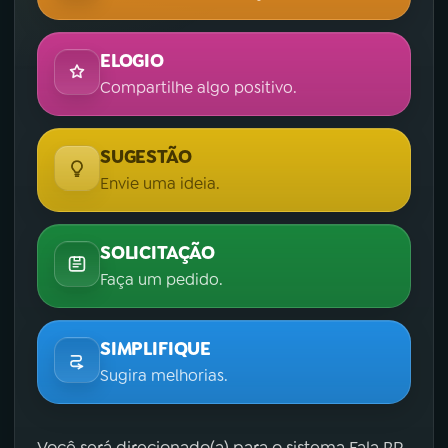
ELOGIO
Compartilhe algo positivo.
SUGESTÃO
Envie uma ideia.
SOLICITAÇÃO
Faça um pedido.
SIMPLIFIQUE
Sugira melhorias.
Você será direcionado(a) para o sistema Fala.BR,