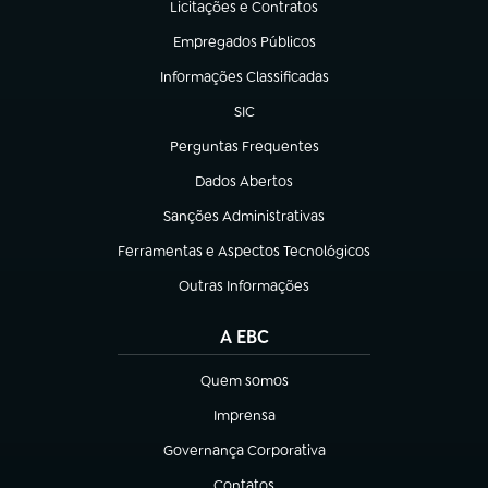
Licitações e Contratos
(abre em nova aba)
Empregados Públicos
(abre em nova aba)
Informações Classificadas
(abre em nova aba)
SIC
(abre em nova aba)
Perguntas Frequentes
(abre em nova aba)
Dados Abertos
(abre em nova aba)
Sanções Administrativas
(abre em nova aba)
Ferramentas e Aspectos Tecnológicos
(abre em nova aba)
Outras Informações
(abre em nova aba)
A EBC
Quem somos
(abre em nova aba)
Imprensa
(abre em nova aba)
Governança Corporativa
(abre em nova aba)
Contatos