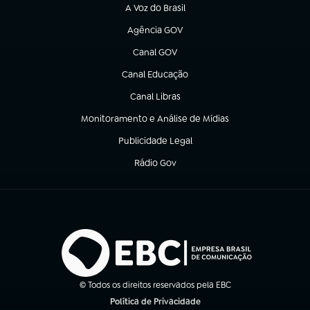
A Voz do Brasil
(abre em nova aba)
Agência GOV
(abre em nova aba)
Canal GOV
(abre em nova aba)
Canal Educação
(abre em nova aba)
Canal Libras
(abre em nova aba)
Monitoramento e Análise de Mídias
(abre em nova aba)
Publicidade Legal
(abre em nova aba)
Rádio Gov
(abre em nova aba)
© Todos os direitos reservados pela EBC
Política de Privacidade
(abre em nova aba)