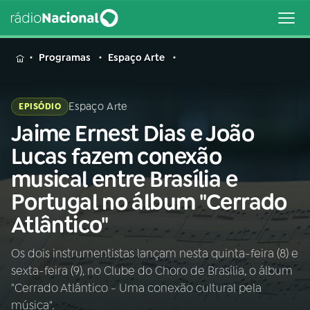
MENU
Programas
Espaço Arte
Espaço Arte
EPISÓDIO
Jaime Ernest Dias e João
Buscar
na
Lucas fazem conexão
Rádio
Buscar
musical entre Brasília e
Nacional
Portugal no álbum "Cerrado
AO VIVO
Atlântico"
Os dois instrumentistas lançam nesta quinta-feira (8) e
01
INÍCIO
sexta-feira (9), no Clube do Choro de Brasília, o álbum
"Cerrado Atlântico - Uma conexão cultural pela
02
A RÁDIO
música".