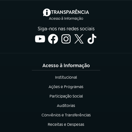
(abre em nova aba)
TRANSPARÊNCIA
Acesso à Informação
Siga-nos nas redes sociais
Acesso à Informação
Institucional
(abre em nova aba)
Ações e Programas
(abre em nova aba)
Participação Social
(abre em nova aba)
Auditorias
(abre em nova aba)
Convênios e Transferências
(abre em nova aba)
Receitas e Despesas
(abre em nova aba)