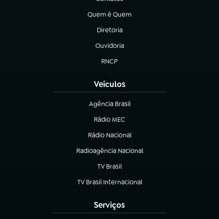
(abre em nova aba)
Quem é Quem
(abre em nova aba)
Diretoria
(abre em nova aba)
Ouvidoria
(abre em nova aba)
RNCP
(abre em nova aba)
Veículos
Agência Brasil
(abre em nova aba)
Rádio MEC
(abre em nova aba)
Rádio Nacional
Radioagência Nacional
(abre em nova aba)
TV Brasil
(abre em nova aba)
TV Brasil Internacional
(abre em nova aba)
Serviços