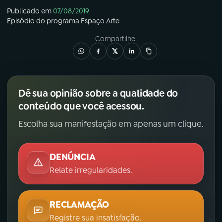
Publicado em
07/08/2019
YouTube
Facebook
Episódio
do programa
Espaço Arte
Compartilhe
Instagram
X
TikTok
Dê sua opinião sobre a qualidade do
conteúdo que você acessou.
Escolha sua manifestação em apenas um clique.
DENÚNCIA
Relate irregularidades.
RECLAMAÇÃO
Registre sua insatisfação.