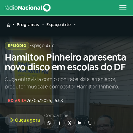
MENU
Programas
Espaço Arte
Espaço Arte
EPISÓDIO
Hamilton Pinheiro apresenta
Buscar
na
novo disco em escolas do DF
Rádio
Buscar
Nacional
Ouça entrevista com o contrabaixista, arranjador,
produtor musical e compositor Hamilton Pinheiro.
AO VIVO
26/05/2025, 16:53
NO AR EM
01
INÍCIO
Compartilhe
Ouça agora
02
A RÁDIO