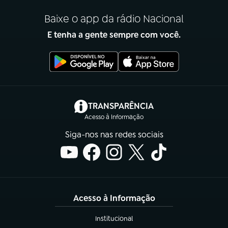
Baixe o app da rádio Nacional
E tenha a gente sempre com você.
(abre em nova aba)
TRANSPARÊNCIA
Acesso à Informação
Siga-nos nas redes sociais
Acesso à Informação
Institucional
(abre em nova aba)