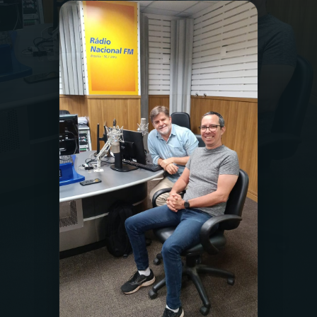
03
PROGRAMAÇÃO
04
PROGRAMAS
05
PODCASTS
06
VIDEOCASTS
07
ÚLTIMAS
08
FESTIVAL DE MÚSICA
ACOMPANHE A RÁDIO NACIONAL