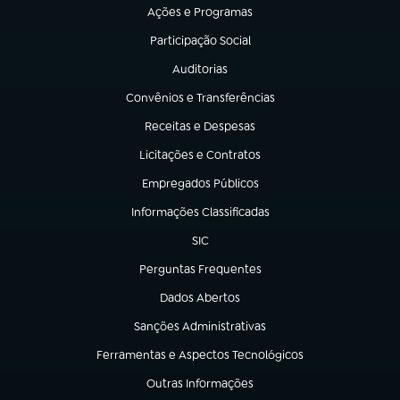
Ações e Programas
(abre em nova aba)
Participação Social
(abre em nova aba)
Auditorias
(abre em nova aba)
Convênios e Transferências
(abre em nova aba)
Receitas e Despesas
(abre em nova aba)
Licitações e Contratos
(abre em nova aba)
Empregados Públicos
(abre em nova aba)
Informações Classificadas
(abre em nova aba)
SIC
(abre em nova aba)
Perguntas Frequentes
(abre em nova aba)
Dados Abertos
(abre em nova aba)
Sanções Administrativas
(abre em nova aba)
Ferramentas e Aspectos Tecnológicos
(abre em nova aba)
Outras Informações
(abre em nova aba)