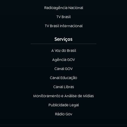
Radioagência Nacional
(abre em nova aba)
TV Brasil
(abre em nova aba)
TV Brasil Internacional
(abre em nova aba)
Serviços
A Voz do Brasil
(abre em nova aba)
Agência GOV
(abre em nova aba)
Canal GOV
(abre em nova aba)
Canal Educação
(abre em nova aba)
Canal Libras
(abre em nova aba)
Monitoramento e Análise de Mídias
(abre em nova aba)
Publicidade Legal
(abre em nova aba)
Rádio Gov
(abre em nova aba)