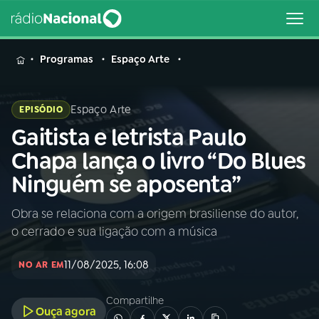
MENU
Programas
Espaço Arte
Espaço Arte
EPISÓDIO
Gaitista e letrista Paulo
Buscar
na
Chapa lança o livro “Do Blues
Rádio
Buscar
Ninguém se aposenta”
Nacional
Obra se relaciona com a origem brasiliense do autor,
AO VIVO
o cerrado e sua ligação com a música
01
INÍCIO
11/08/2025, 16:08
NO AR EM
Compartilhe
02
A RÁDIO
Ouça agora