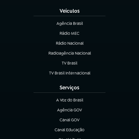
Veículos
Agência Brasil
(abre em nova aba)
Rádio MEC
(abre em nova aba)
Rádio Nacional
Radioagência Nacional
(abre em nova aba)
TV Brasil
(abre em nova aba)
TV Brasil Internacional
(abre em nova aba)
Serviços
A Voz do Brasil
(abre em nova aba)
Agência GOV
(abre em nova aba)
Canal GOV
(abre em nova aba)
Canal Educação
(abre em nova aba)