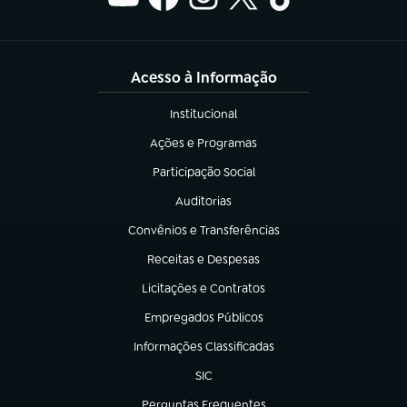
Acesso à Informação
Institucional
(abre em nova aba)
Ações e Programas
(abre em nova aba)
Participação Social
(abre em nova aba)
Auditorias
(abre em nova aba)
Convênios e Transferências
(abre em nova aba)
Receitas e Despesas
(abre em nova aba)
Licitações e Contratos
(abre em nova aba)
Empregados Públicos
(abre em nova aba)
Informações Classificadas
(abre em nova aba)
SIC
(abre em nova aba)
Perguntas Frequentes