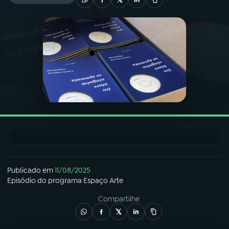
03
PROGRAMAÇÃO
04
PROGRAMAS
05
PODCASTS
06
VIDEOCASTS
07
ÚLTIMAS
Publicado em
11/08/2025
Episódio
do programa
Espaço Arte
08
FESTIVAL DE MÚSICA
Compartilhe
ACOMPANHE A RÁDIO NACIONAL