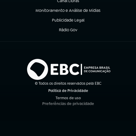
Canal Libras
(abre em nova aba)
Monitoramento e Análise de Mídias
(abre em nova aba)
Publicidade Legal
(abre em nova aba)
Rádio Gov
(abre em nova aba)
© Todos os direitos reservados pela EBC
Política de Privacidade
(abre em nova aba)
Termos de uso
(abre em nova aba)
Preferências de privacidade