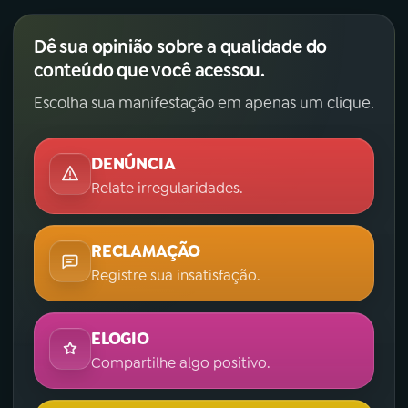
YouTube
Facebook
Dê sua opinião sobre a qualidade do
conteúdo que você acessou.
Instagram
X
Escolha sua manifestação em apenas um clique.
TikTok
DENÚNCIA
Relate irregularidades.
RECLAMAÇÃO
Registre sua insatisfação.
ELOGIO
Compartilhe algo positivo.