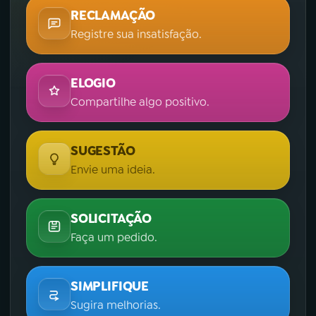
RECLAMAÇÃO
Registre sua insatisfação.
ELOGIO
Compartilhe algo positivo.
SUGESTÃO
Envie uma ideia.
SOLICITAÇÃO
Faça um pedido.
SIMPLIFIQUE
Sugira melhorias.