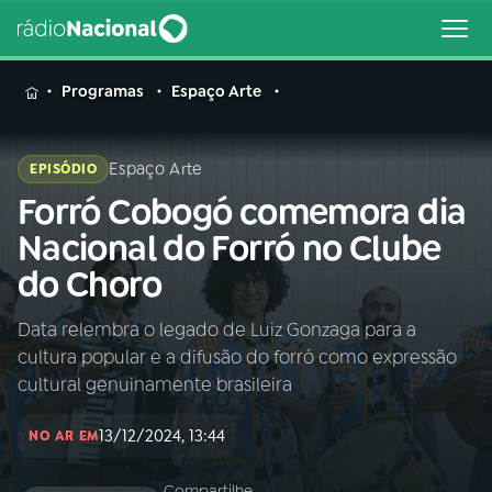
MENU
Programas
Espaço Arte
Espaço Arte
EPISÓDIO
Forró Cobogó comemora dia
Buscar
na
Nacional do Forró no Clube
Rádio
Buscar
do Choro
Nacional
Data relembra o legado de Luiz Gonzaga para a
AO VIVO
cultura popular e a difusão do forró como expressão
cultural genuinamente brasileira
01
INÍCIO
13/12/2024, 13:44
NO AR EM
02
A RÁDIO
Compartilhe