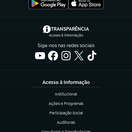
(abre em nova aba)
TRANSPARÊNCIA
Acesso à Informação
Siga-nos nas redes sociais
Acesso à Informação
Institucional
(abre em nova aba)
Ações e Programas
(abre em nova aba)
Participação Social
(abre em nova aba)
Auditorias
(abre em nova aba)
Convênios e Transferências