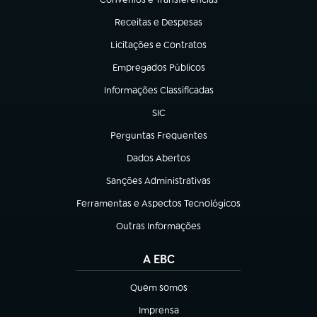
(abre em nova aba)
Receitas e Despesas
(abre em nova aba)
Licitações e Contratos
(abre em nova aba)
Empregados Públicos
(abre em nova aba)
Informações Classificadas
(abre em nova aba)
SIC
(abre em nova aba)
Perguntas Frequentes
(abre em nova aba)
Dados Abertos
(abre em nova aba)
Sanções Administrativas
(abre em nova aba)
Ferramentas e Aspectos Tecnológicos
(abre em nova aba)
Outras Informações
(abre em nova aba)
A EBC
Quem somos
(abre em nova aba)
Imprensa
(abre em nova aba)