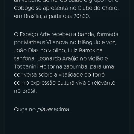
Cobogó se apresenta no Clube do Choro,
YouTube
Facebook
em Brasília, a partir das 20h30.
Instagram
X
O Espaço Arte recebeu a banda, formada
TikTok
por Matheus Vilanova no triângulo e voz,
João Dias no violino, Luiz Barros na
sanfona, Leonardo Araújo no violão e
Toscanini Heitor na zabumba, para uma
conversa sobre a vitalidade do forró
como expressão cultura viva e relevante
no Brasil.
Ouça no
player
acima.