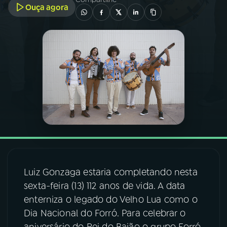
Ouça agora
03
PROGRAMAÇÃO
04
PROGRAMAS
05
PODCASTS
06
VIDEOCASTS
07
ÚLTIMAS
Luiz Gonzaga estaria completando nesta
sexta-feira (13) 112 anos de vida. A data
08
FESTIVAL DE MÚSICA
enterniza o legado do Velho Lua como o
Dia Nacional do Forró. Para celebrar o
ACOMPANHE A RÁDIO NACIONAL
aniversário do Rei do Baião o grupo Forró