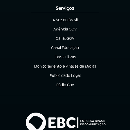
Serviços
A Voz do Brasil
(abre em nova aba)
Agência GOV
(abre em nova aba)
Canal GOV
(abre em nova aba)
Canal Educação
(abre em nova aba)
Canal Libras
(abre em nova aba)
Monitoramento e Análise de Mídias
(abre em nova aba)
Publicidade Legal
(abre em nova aba)
Rádio Gov
(abre em nova aba)