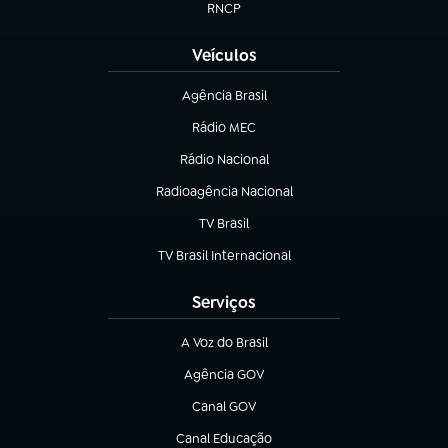
RNCP
(abre em nova aba)
Veículos
Agência Brasil
(abre em nova aba)
Rádio MEC
(abre em nova aba)
Rádio Nacional
Radioagência Nacional
(abre em nova aba)
TV Brasil
(abre em nova aba)
TV Brasil Internacional
(abre em nova aba)
Serviços
A Voz do Brasil
(abre em nova aba)
Agência GOV
(abre em nova aba)
Canal GOV
(abre em nova aba)
Canal Educação
(abre em nova aba)