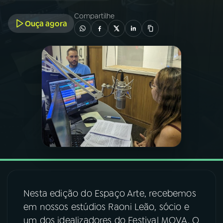
Compartilhe
Ouça agora
03
PROGRAMAÇÃO
04
PROGRAMAS
05
PODCASTS
06
VIDEOCASTS
07
ÚLTIMAS
08
FESTIVAL DE MÚSICA
Nesta edição do Espaço Arte, recebemos
em nossos estúdios Raoni Leão, sócio e
um dos idealizadores do Festival MOVA. O
ACOMPANHE A RÁDIO NACIONAL