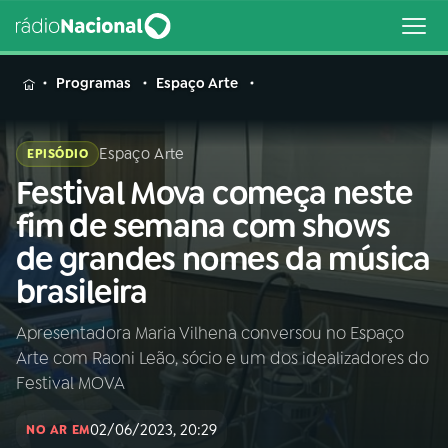
MENU
Programas
Espaço Arte
Espaço Arte
EPISÓDIO
Festival Mova começa neste
Buscar
na
fim de semana com shows
Rádio
Buscar
de grandes nomes da música
Nacional
brasileira
AO VIVO
Apresentadora Maria Vilhena conversou no Espaço
Arte com Raoni Leão, sócio e um dos idealizadores do
01
INÍCIO
Festival MOVA
02/06/2023, 20:29
02
A RÁDIO
NO AR EM