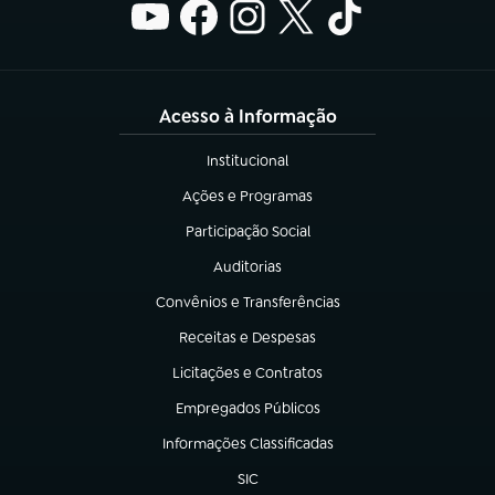
Acesso à Informação
Institucional
(abre em nova aba)
Ações e Programas
(abre em nova aba)
Participação Social
(abre em nova aba)
Auditorias
(abre em nova aba)
Convênios e Transferências
(abre em nova aba)
Receitas e Despesas
(abre em nova aba)
Licitações e Contratos
(abre em nova aba)
Empregados Públicos
(abre em nova aba)
Informações Classificadas
(abre em nova aba)
SIC
(abre em nova aba)