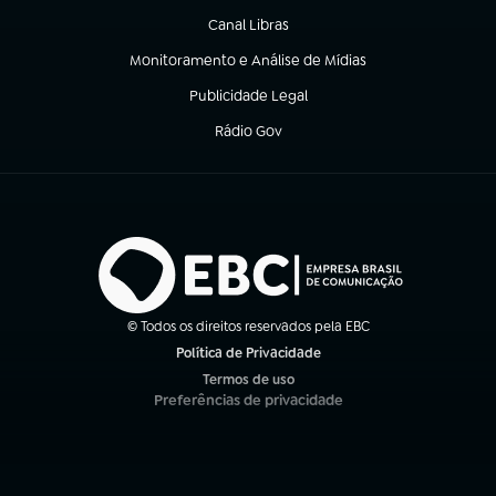
Canal Libras
(abre em nova aba)
Monitoramento e Análise de Mídias
(abre em nova aba)
Publicidade Legal
(abre em nova aba)
Rádio Gov
(abre em nova aba)
© Todos os direitos reservados pela EBC
Política de Privacidade
(abre em nova aba)
Termos de uso
(abre em nova aba)
Preferências de privacidade