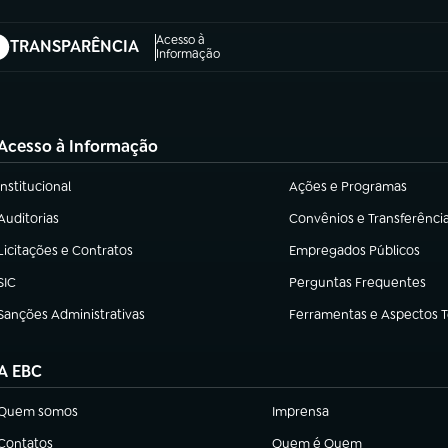
Acesso à
TRANSPARÊNCIA
abre em nova aba)
Informação
Acesso à Informação
Institucional
Ações e Programas
(abre em nova aba)
(abre em nova aba)
Auditorias
Convênios e Transferênci
(abre em nova aba)
(abre em nova aba)
Licitações e Contratos
Empregados Públicos
(abre em nova aba)
(abre em nova aba)
SIC
Perguntas Frequentes
(abre em nova aba)
(abre em nova aba)
Sanções Administrativas
Ferramentas e Aspectos 
(abre em nova aba)
(abre em nova aba)
A EBC
Quem somos
Imprensa
(abre em nova aba)
(abre em nova aba)
Contatos
Quem é Quem