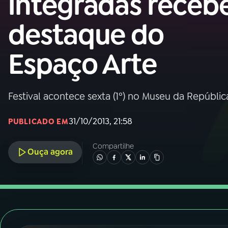
integradas receb
Nacional
destaque do
01
INÍCIO
Espaço Arte
02
A RÁDIO
Festival acontece sexta (1º) no Museu da Repúblic
03
PROGRAMAÇÃO
31/10/2013, 21:58
PUBLICADO EM
04
PROGRAMAS
Compartilhe
Ouça agora
05
PODCASTS
06
VIDEOCASTS