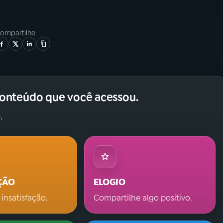
ompartilhe
conteúdo que você acessou.
.
ÇÃO
ELOGIO
 insatisfação.
Compartilhe algo positivo.