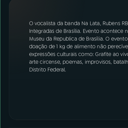
07
ÚLTIMAS
08
FESTIVAL DE MÚSICA
O vocalista da banda Na Lata, Rubens RBK,
Integradas de Brasília. Evento acontece nes
Museu da Republica de Brasília. O event
ACOMPANHE A RÁDIO NACIONAL
doação de 1 kg de alimento não perecível
YouTube
Facebook
expressões culturais como: Grafite ao vi
arte circense, poemas, improvisos, batal
Instagram
X
Distrito Federal.
TikTok