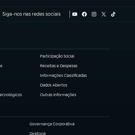
Siga-nos nas redes sociais
Participação Social
(abre em nova aba)
as
Receitas e Despesas
(abre em nova aba)
Informações Classificadas
(abre em nova aba)
Dados Abertos
(abre em nova aba)
Tecnológicos
Outras Informações
(abre em nova aba)
Governança Corporativa
(abre em nova aba)
Diretoria