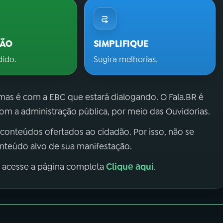
ÇÃO
SIMPLIFIQUE
dido.
Sugira melhorias.
 mas é com a EBC que estará dialogando. O Fala.BR é
m a administração pública, por meio das Ouvidorias.
 conteúdos ofertados ao cidadão. Por isso, não se
onteúdo alvo de sua manifestação.
Clique aqui
, acesse a página completa
.