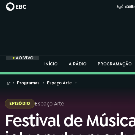
agência
Br
AO VIVO
INÍCIO
A RÁDIO
PROGRAMAÇÃO
MENU
Programas
Espaço Arte
Buscar
na
Espaço Arte
EPISÓDIO
Rádio
Buscar
Nacional
Festival de Músic
Buscar
na
Rádio
AO VIVO