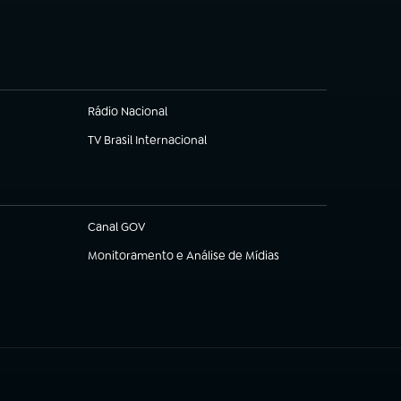
(abre em nova aba)
Rádio Nacional
TV Brasil Internacional
(abre em nova aba)
Canal GOV
(abre em nova aba)
Monitoramento e Análise de Mídias
(abre em nova aba)