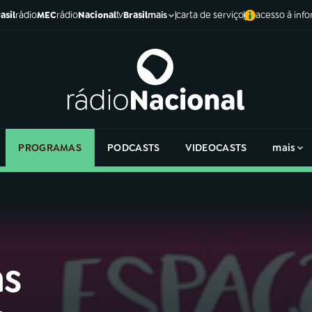
asil
rádio
MEC
rádio
Nacional
tv
Brasil
carta de serviço
acesso à inf
mais
PROGRAMAS
PODCASTS
VIDEOCASTS
mais
as