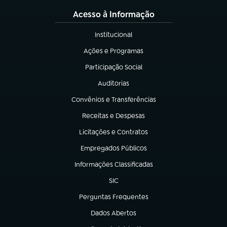
Acesso à Informação
Institucional
(abre em nova aba)
Ações e Programas
(abre em nova aba)
Participação Social
(abre em nova aba)
Auditorias
(abre em nova aba)
Convênios e Transferências
(abre em nova aba)
Receitas e Despesas
(abre em nova aba)
Licitações e Contratos
(abre em nova aba)
Empregados Públicos
(abre em nova aba)
Informações Classificadas
(abre em nova aba)
SIC
(abre em nova aba)
Perguntas Frequentes
(abre em nova aba)
Dados Abertos
(abre em nova aba)