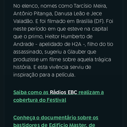
No elenco, nomes como Tarcísio Meira,
YouTube
Facebook
Antônio Pitanga, Danusa Leão e Jece
Valadão. E foi filmado em Brasília (DF). Foi
Instagram
X
neste período em que esteve na capital
que o primo, Heitor Humberto de
TikTok
Andrade - apelidado de H2A -, filho do tio
assassinado, sugeriu a Glauber que
produzisse um filme sobre aquela trágica
história. E esta vivência serviu de
inspiração para a película.
Saiba como as
Rádios EBC
realizam a
cobertura do Festival
Conheça o documentário sobre os
bastidores de Edifício Master, de