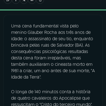
03
PROGRAMAÇÃO
Uma cena fundamental vista pelo
04
PROGRAMAS
menino Glauber Rocha aos três anos de
idade: o assassinato de seu tio, enquanto
05
PODCASTS
brincava pelas ruas de Salvador (BA). As
consequências psicológicas resultadas
desta cena foram irreparáveis, mas
06
VIDEOCASTS
também auxiliaram o cineasta morto em
1981 a criar, um ano antes de sua morte, "A
07
ÚLTIMAS
Idade da Terra".
08
FESTIVAL DE MÚSICA
O longa de 140 minutos conta a história
de quatro cavaleiros do Apocalipse que
ressuscitam o "Cristo do terceiro mundo".
ACOMPANHE A RÁDIO NACIONAL