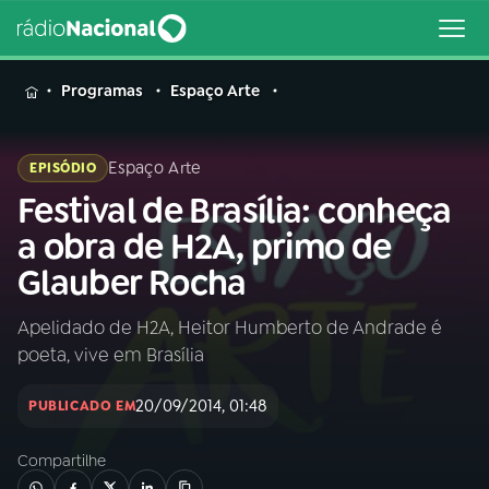
MENU
Programas
Espaço Arte
Espaço Arte
EPISÓDIO
Festival de Brasília: conheça
Buscar
na
a obra de H2A, primo de
Rádio
Buscar
Glauber Rocha
Nacional
Apelidado de H2A, Heitor Humberto de Andrade é
AO VIVO
poeta, vive em Brasília
01
INÍCIO
20/09/2014, 01:48
PUBLICADO EM
Compartilhe
02
A RÁDIO