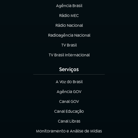
Agência Brasil
(abre em nova aba)
Rádio MEC
(abre em nova aba)
Rádio Nacional
Radioagência Nacional
(abre em nova aba)
TV Brasil
(abre em nova aba)
TV Brasil Internacional
(abre em nova aba)
Serviços
A Voz do Brasil
(abre em nova aba)
Agência GOV
(abre em nova aba)
Canal GOV
(abre em nova aba)
Canal Educação
(abre em nova aba)
Canal Libras
(abre em nova aba)
Monitoramento e Análise de Mídias
(abre em nova aba)