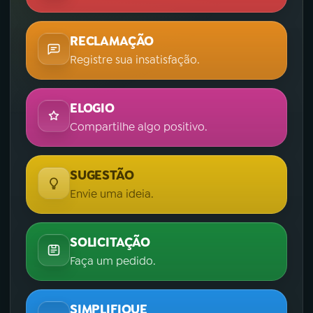
YouTube
Facebook
RECLAMAÇÃO
Registre sua insatisfação.
Instagram
X
TikTok
ELOGIO
Compartilhe algo positivo.
SUGESTÃO
Envie uma ideia.
SOLICITAÇÃO
Faça um pedido.
SIMPLIFIQUE