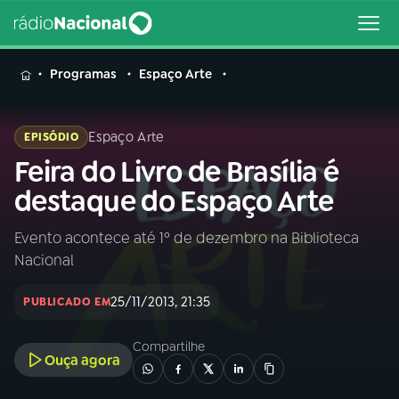
MENU
Programas
Espaço Arte
Espaço Arte
EPISÓDIO
Feira do Livro de Brasília é
Buscar
na
destaque do Espaço Arte
Rádio
Buscar
Nacional
Evento acontece até 1º de dezembro na Biblioteca
Nacional
AO VIVO
25/11/2013, 21:35
PUBLICADO EM
01
INÍCIO
Compartilhe
Ouça agora
02
A RÁDIO