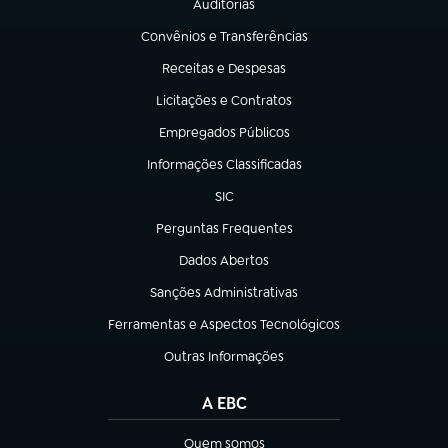
Auditorias
(abre em nova aba)
Convênios e Transferências
(abre em nova aba)
Receitas e Despesas
(abre em nova aba)
Licitações e Contratos
(abre em nova aba)
Empregados Públicos
(abre em nova aba)
Informações Classificadas
(abre em nova aba)
SIC
(abre em nova aba)
Perguntas Frequentes
(abre em nova aba)
Dados Abertos
(abre em nova aba)
Sanções Administrativas
(abre em nova aba)
Ferramentas e Aspectos Tecnológicos
(abre em nova aba)
Outras Informações
(abre em nova aba)
A EBC
Quem somos