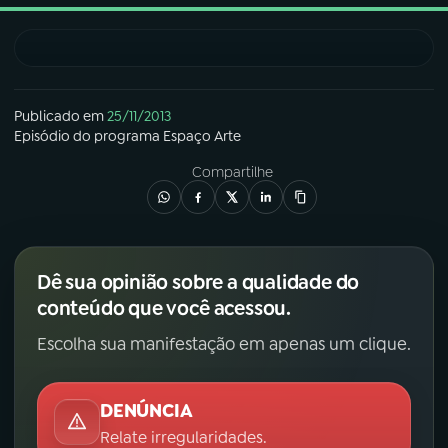
03
PROGRAMAÇÃO
04
PROGRAMAS
Publicado em
25/11/2013
Episódio
do programa
Espaço Arte
Compartilhe
05
PODCASTS
06
VIDEOCASTS
Dê sua opinião sobre a qualidade do
conteúdo que você acessou.
07
ÚLTIMAS
Escolha sua manifestação em apenas um clique.
08
FESTIVAL DE MÚSICA
DENÚNCIA
Relate irregularidades.
ACOMPANHE A RÁDIO NACIONAL