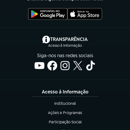
(abre em nova aba)
TRANSPARÊNCIA
Acesso à Informação
Siga-nos nas redes sociais
Acesso à Informação
Institucional
(abre em nova aba)
Ações e Programas
(abre em nova aba)
Participação Social
(abre em nova aba)