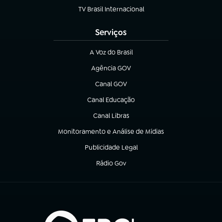
TV Brasil Internacional
(abre em nova aba)
Serviços
A Voz do Brasil
(abre em nova aba)
Agência GOV
(abre em nova aba)
Canal GOV
(abre em nova aba)
Canal Educação
(abre em nova aba)
Canal Libras
(abre em nova aba)
Monitoramento e Análise de Mídias
(abre em nova aba)
Publicidade Legal
(abre em nova aba)
Rádio Gov
(abre em nova aba)