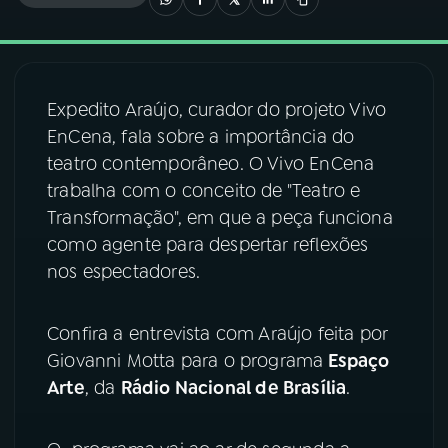
03
PROGRAMAÇÃO
Expedito Araújo, curador do projeto Vivo
04
PROGRAMAS
EnCena, fala sobre a importância do
teatro contemporâneo. O Vivo EnCena
05
PODCASTS
trabalha com o conceito de "Teatro e
Transformação", em que a peça funciona
como agente para despertar reflexões
06
VIDEOCASTS
nos espectadores.
07
ÚLTIMAS
Confira a entrevista com Araújo feita por
Giovanni Motta para o programa
Espaço
08
FESTIVAL DE MÚSICA
Arte
, da
Rádio Nacional de Brasília
.
ACOMPANHE A RÁDIO NACIONAL