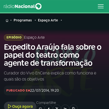
MENU
Programas
Espaço Arte
Espaço Arte
EPISÓDIO
Expedito Araújo fala sobre o
Buscar
na
papel do teatro como
Rádio
Buscar
agente de transformação
Nacional
Curador do Vivo EnCena explica como funciona e
AO VIVO
quais são os objetivos
01
INÍCIO
22/07/2014, 19:20
PUBLICADO EM
Compartilhe
02
A RÁDIO
Ouça agora