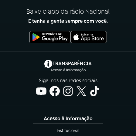
Baixe o app da rádio Nacional
E tenha a gente sempre com você.
(abre em nova aba)
TRANSPARÊNCIA
Acesso à Informação
Siga-nos nas redes sociais
Acesso à Informação
Institucional
(abre em nova aba)