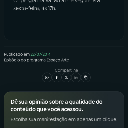
O programa vai ao ar de segunda a
sexta-feira, às 17h.
YouTube
Facebook
Instagram
X
TikTok
Publicado em
22/07/2014
Episódio
do programa
Espaço Arte
Compartilhe
Dê sua opinião sobre a qualidade do
conteúdo que você acessou.
Escolha sua manifestação em apenas um clique.