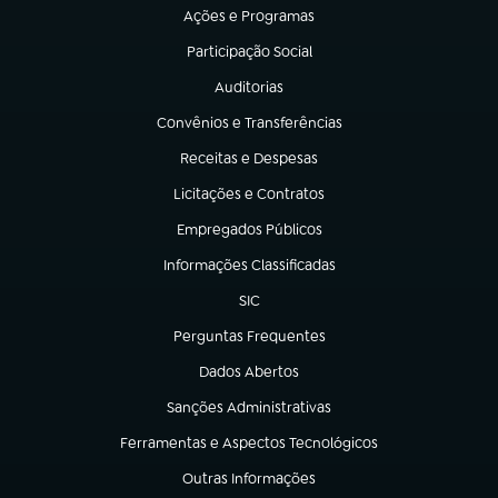
Ações e Programas
(abre em nova aba)
Participação Social
(abre em nova aba)
Auditorias
(abre em nova aba)
Convênios e Transferências
(abre em nova aba)
Receitas e Despesas
(abre em nova aba)
Licitações e Contratos
(abre em nova aba)
Empregados Públicos
(abre em nova aba)
Informações Classificadas
(abre em nova aba)
SIC
(abre em nova aba)
Perguntas Frequentes
(abre em nova aba)
Dados Abertos
(abre em nova aba)
Sanções Administrativas
(abre em nova aba)
Ferramentas e Aspectos Tecnológicos
(abre em nova aba)
Outras Informações
(abre em nova aba)