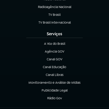
Radioagência Nacional
(abre em nova aba)
TV Brasil
(abre em nova aba)
TV Brasil Internacional
(abre em nova aba)
Serviços
A Voz do Brasil
(abre em nova aba)
Agência GOV
(abre em nova aba)
Canal GOV
(abre em nova aba)
Canal Educação
(abre em nova aba)
Canal Libras
(abre em nova aba)
Monitoramento e Análise de Mídias
(abre em nova aba)
Publicidade Legal
(abre em nova aba)
Rádio Gov
(abre em nova aba)