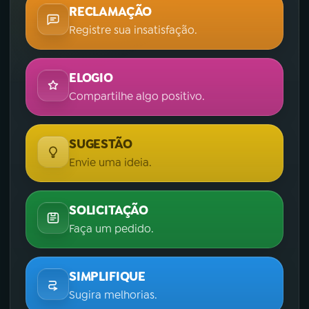
RECLAMAÇÃO
Registre sua insatisfação.
ELOGIO
Compartilhe algo positivo.
SUGESTÃO
Envie uma ideia.
SOLICITAÇÃO
Faça um pedido.
SIMPLIFIQUE
Sugira melhorias.