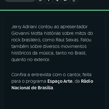
03
PROGRAMAÇÃO
Jerry Adriani contou ao apresentador
04
PROGRAMAS
Giovanni Motta histórias sobre mitos do
rock brasileiro, como Raul Seixas. Falou
05
PODCASTS
também sobre diversos movimentos
históricos da música, tanto no Brasil,
quanto no exterior.
06
VIDEOCASTS
Confira a entrevista com o cantor, feita
07
ÚLTIMAS
para o programa
Espaço Arte
, da
Rádio
Nacional de Brasília
.
08
FESTIVAL DE MÚSICA
ACOMPANHE A RÁDIO NACIONAL