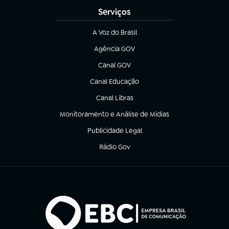
Serviços
A Voz do Brasil
(abre em nova aba)
Agência GOV
(abre em nova aba)
Canal GOV
(abre em nova aba)
Canal Educação
(abre em nova aba)
Canal Libras
(abre em nova aba)
Monitoramento e Análise de Mídias
(abre em nova aba)
Publicidade Legal
(abre em nova aba)
Rádio Gov
(abre em nova aba)