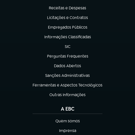
(abre em nova aba)
Receitas e Despesas
(abre em nova aba)
Licitações e Contratos
(abre em nova aba)
Empregados Públicos
(abre em nova aba)
Informações Classificadas
(abre em nova aba)
SIC
(abre em nova aba)
Perguntas Frequentes
(abre em nova aba)
Dados Abertos
(abre em nova aba)
Sanções Administrativas
(abre em nova aba)
Ferramentas e Aspectos Tecnológicos
(abre em nova aba)
Outras Informações
(abre em nova aba)
A EBC
Quem somos
(abre em nova aba)
Imprensa
(abre em nova aba)