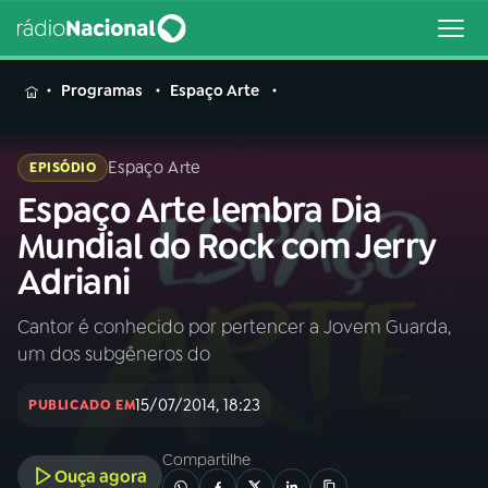
MENU
Programas
Espaço Arte
Espaço Arte
EPISÓDIO
Espaço Arte lembra Dia
Buscar
na
Mundial do Rock com Jerry
Rádio
Buscar
Adriani
Nacional
Cantor é conhecido por pertencer a Jovem Guarda,
AO VIVO
um dos subgêneros do
01
INÍCIO
15/07/2014, 18:23
PUBLICADO EM
Compartilhe
02
A RÁDIO
Ouça agora