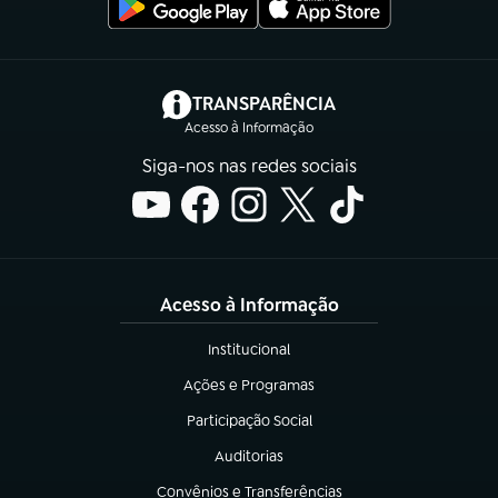
(abre em nova aba)
TRANSPARÊNCIA
Acesso à Informação
Siga-nos nas redes sociais
Acesso à Informação
Institucional
(abre em nova aba)
Ações e Programas
(abre em nova aba)
Participação Social
(abre em nova aba)
Auditorias
(abre em nova aba)
Convênios e Transferências