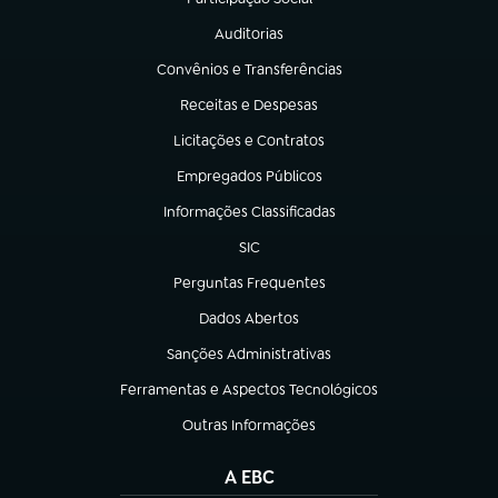
(abre em nova aba)
Auditorias
(abre em nova aba)
Convênios e Transferências
(abre em nova aba)
Receitas e Despesas
(abre em nova aba)
Licitações e Contratos
(abre em nova aba)
Empregados Públicos
(abre em nova aba)
Informações Classificadas
(abre em nova aba)
SIC
(abre em nova aba)
Perguntas Frequentes
(abre em nova aba)
Dados Abertos
(abre em nova aba)
Sanções Administrativas
(abre em nova aba)
Ferramentas e Aspectos Tecnológicos
(abre em nova aba)
Outras Informações
(abre em nova aba)
A EBC