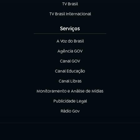
TV Brasil
(abre em nova aba)
TV Brasil Internacional
(abre em nova aba)
Serviços
A Voz do Brasil
(abre em nova aba)
Agência GOV
(abre em nova aba)
Canal GOV
(abre em nova aba)
Canal Educação
(abre em nova aba)
Canal Libras
(abre em nova aba)
Monitoramento e Análise de Mídias
(abre em nova aba)
Publicidade Legal
(abre em nova aba)
Rádio Gov
(abre em nova aba)