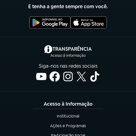
E tenha a gente sempre com você.
(abre em nova aba)
TRANSPARÊNCIA
Acesso à Informação
Siga-nos nas redes sociais
Acesso à Informação
Institucional
(abre em nova aba)
Ações e Programas
(abre em nova aba)
Participação Social