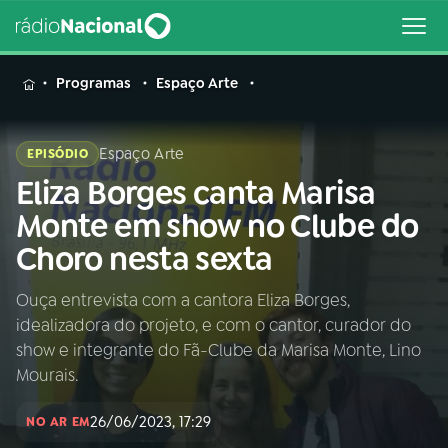
MENU
Programas
Espaço Arte
Espaço Arte
EPISÓDIO
Eliza Borges canta Marisa
Buscar
na
Monte em show no Clube do
Rádio
Buscar
Choro nesta sexta
Nacional
Ouça entrevista com a cantora Eliza Borges,
AO VIVO
idealizadora do projeto, e com o cantor, curador do
show e integrante do Fã-Clube da Marisa Monte, Lino
01
INÍCIO
Mourais.
26/06/2023, 17:29
NO AR EM
02
A RÁDIO