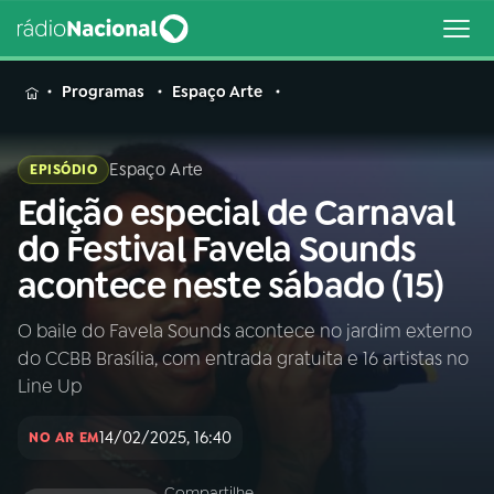
MENU
Programas
Espaço Arte
Espaço Arte
EPISÓDIO
Edição especial de Carnaval
Buscar
na
do Festival Favela Sounds
Rádio
Buscar
acontece neste sábado (15)
Nacional
O baile do Favela Sounds acontece no jardim externo
AO VIVO
do CCBB Brasília, com entrada gratuita e 16 artistas no
Line Up
01
INÍCIO
14/02/2025, 16:40
NO AR EM
02
A RÁDIO
Compartilhe