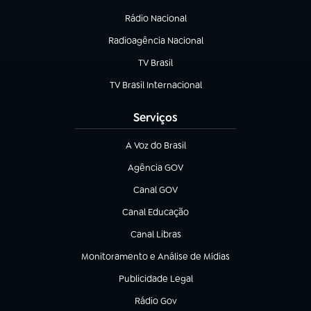
(abre em nova aba)
Rádio Nacional
Radioagência Nacional
(abre em nova aba)
TV Brasil
(abre em nova aba)
TV Brasil Internacional
(abre em nova aba)
Serviços
A Voz do Brasil
(abre em nova aba)
Agência GOV
(abre em nova aba)
Canal GOV
(abre em nova aba)
Canal Educação
(abre em nova aba)
Canal Libras
(abre em nova aba)
Monitoramento e Análise de Mídias
(abre em nova aba)
Publicidade Legal
(abre em nova aba)
Rádio Gov
(abre em nova aba)