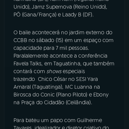
Unido), Jamz Supernova (Reino Unido),
YouTube
Facebook
PÖ (Gana/França) e Laady B (DF).
Instagram
X
O baile acontecerá no jardim externo do
CCBB no sábado (15) em um espaço com
TikTok
capacidade para 7 mil pessoas.
Paralalemente acontece a conferência
Favela Talks, em Taguatinha, que também
contará com
shows
especiais
trazendo Chico César no SESI Yara
Amaral (Taguatinga), MC Luanna na
Birosca do Conic (Plano Piloto) e Ebony
na Praça do Cidadão (Ceilândia).
Para bateu um papo com Guilherme
Tavares, idealizador e diretor criativo do