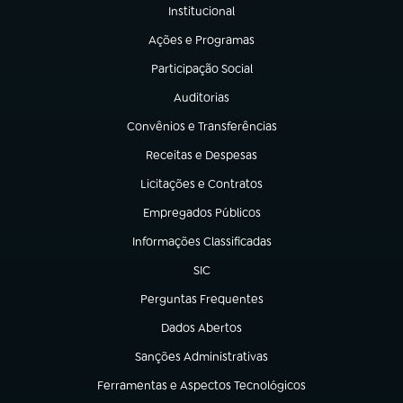
Institucional
(abre em nova aba)
Ações e Programas
(abre em nova aba)
Participação Social
(abre em nova aba)
Auditorias
(abre em nova aba)
Convênios e Transferências
(abre em nova aba)
Receitas e Despesas
(abre em nova aba)
Licitações e Contratos
(abre em nova aba)
Empregados Públicos
(abre em nova aba)
Informações Classificadas
(abre em nova aba)
SIC
(abre em nova aba)
Perguntas Frequentes
(abre em nova aba)
Dados Abertos
(abre em nova aba)
Sanções Administrativas
(abre em nova aba)
Ferramentas e Aspectos Tecnológicos
(abre em nova aba)