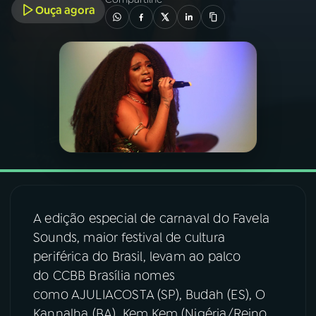
Ouça agora
03
PROGRAMAÇÃO
04
PROGRAMAS
05
PODCASTS
06
VIDEOCASTS
A edição especial de carnaval do Favela
07
ÚLTIMAS
Sounds, maior festival de cultura
periférica do Brasil, levam ao palco
08
FESTIVAL DE MÚSICA
do CCBB Brasília nomes
como AJULIACOSTA (SP), Budah (ES), O
ACOMPANHE A RÁDIO NACIONAL
Kannalha (BA), Kem Kem (Nigéria/Reino