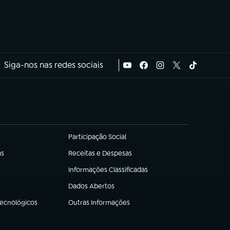
Siga-nos nas redes sociais
Participação Social
(abre em nova aba)
as
Receitas e Despesas
(abre em nova aba)
Informações Classificadas
(abre em nova aba)
Dados Abertos
(abre em nova aba)
Tecnológicos
Outras Informações
(abre em nova aba)