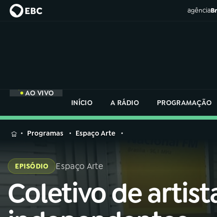
agência
Br
AO VIVO
INÍCIO
A RÁDIO
PROGRAMAÇÃO
MENU
Programas
Espaço Arte
Buscar
na
Espaço Arte
EPISÓDIO
Rádio
Buscar
Nacional
Coletivo de artist
Buscar
na
Rádio
AO VIVO