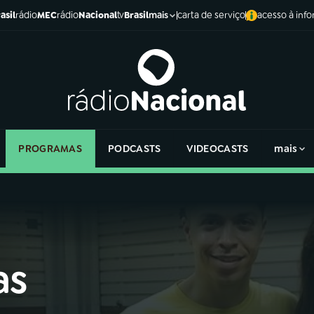
asil
rádio
MEC
rádio
Nacional
tv
Brasil
carta de serviço
acesso à inf
mais
PROGRAMAS
PODCASTS
VIDEOCASTS
mais
as