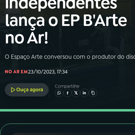
independentes
Nacional
lança o EP B'Arte
01
INÍCIO
no Ar!
02
A RÁDIO
O Espaço Arte conversou com o produtor do disco
03
PROGRAMAÇÃO
23/10/2023, 17:34
NO AR EM
04
PROGRAMAS
Compartilhe
Ouça agora
05
PODCASTS
06
VIDEOCASTS