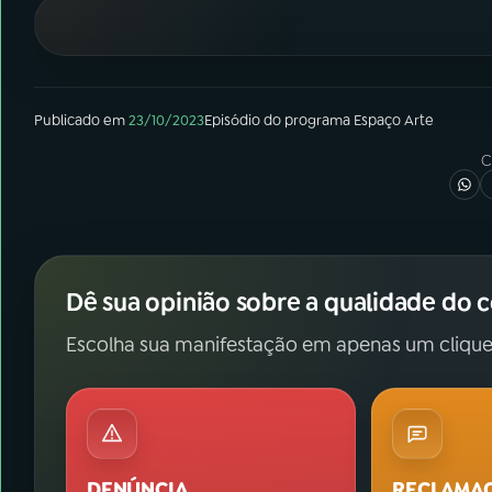
07
ÚLTIMAS
08
FESTIVAL DE MÚSICA
Publicado em
23/10/2023
Episódio
do programa
Espaço Arte
ACOMPANHE A RÁDIO NACIONAL
C
YouTube
Facebook
Instagram
X
Dê sua opinião sobre a qualidade do 
TikTok
Escolha sua manifestação em apenas um clique
DENÚNCIA
RECLAMA