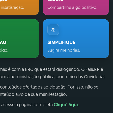
 insatisfação.
Compartilhe algo positivo.
ÇÃO
SIMPLIFIQUE
dido.
Sugira melhorias.
 mas é com a EBC que estará dialogando. O Fala.BR é
m a administração pública, por meio das Ouvidorias.
 conteúdos ofertados ao cidadão. Por isso, não se
onteúdo alvo de sua manifestação.
Clique aqui
, acesse a página completa
.