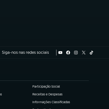
Siga-nos nas redes sociais
Participação Social
(abre em nova aba)
as
Receitas e Despesas
(abre em nova aba)
Informações Classificadas
(abre em nova aba)