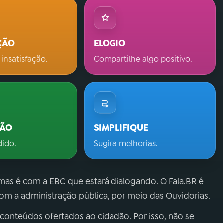
ÇÃO
ELOGIO
 insatisfação.
Compartilhe algo positivo.
ÇÃO
SIMPLIFIQUE
dido.
Sugira melhorias.
 mas é com a EBC que estará dialogando. O Fala.BR é
m a administração pública, por meio das Ouvidorias.
 conteúdos ofertados ao cidadão. Por isso, não se