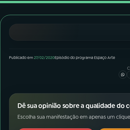
07
ÚLTIMAS
08
FESTIVAL DE MÚSICA
ACOMPANHE A RÁDIO NACIONAL
YouTube
Facebook
Publicado em
27/02/2020
Episódio
do programa
Espaço Arte
Instagram
X
C
TikTok
Dê sua opinião sobre a qualidade do 
Escolha sua manifestação em apenas um clique