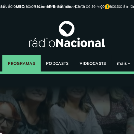
asil
rádio
MEC
rádio
Nacional
tv
Brasil
carta de serviço
acesso à inf
mais
PROGRAMAS
PODCASTS
VIDEOCASTS
mais