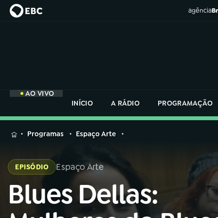
agência
Br
AO VIVO
INÍCIO
A RÁDIO
PROGRAMAÇÃO
MENU
Programas
Espaço Arte
Buscar
na
Espaço Arte
EPISÓDIO
Rádio
Buscar
Nacional
Blues Dellas:
Buscar
na
Rádio
AO VIVO