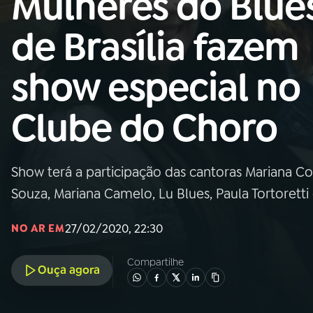
Mulheres do Blue
Nacional
de Brasília fazem
01
INÍCIO
show especial no
02
A RÁDIO
Clube do Choro
03
PROGRAMAÇÃO
Show terá a participação das cantoras Mariana Co
04
PROGRAMAS
Souza, Mariana Camelo, Lu Blues, Paula Tortoretti 
05
PODCASTS
27/02/2020, 22:30
NO AR EM
Compartilhe
Ouça agora
06
VIDEOCASTS