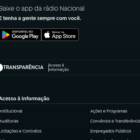
Baixe o app da rádio Nacional
E tenha a gente sempre com você.
Acesso à
TRANSPARÊNCIA
abre em nova aba)
Informação
Acesso à Informação
Institucional
Ações e Programas
(abre em nova aba)
(abre em nova aba)
Auditorias
Convênios e Transferênci
(abre em nova aba)
(abre em nova aba)
Licitações e Contratos
Empregados Públicos
(abre em nova aba)
(abre em nova aba)