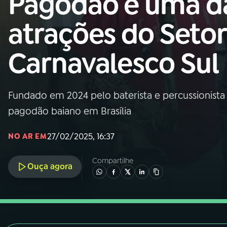
Pagodão é uma d
Nacional
atrações do Setor
01
INÍCIO
Carnavalesco Sul
02
A RÁDIO
Fundado em 2024 pelo baterista e percussionista
03
PROGRAMAÇÃO
pagodão baiano em Brasília
04
PROGRAMAS
27/02/2025, 16:37
NO AR EM
Compartilhe
05
PODCASTS
Ouça agora
06
VIDEOCASTS