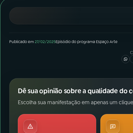
07
ÚLTIMAS
08
FESTIVAL DE MÚSICA
ACOMPANHE A RÁDIO NACIONAL
Publicado em
27/02/2025
Episódio
do programa
Espaço Arte
C
YouTube
Facebook
Instagram
X
TikTok
Dê sua opinião sobre a qualidade do 
Escolha sua manifestação em apenas um clique