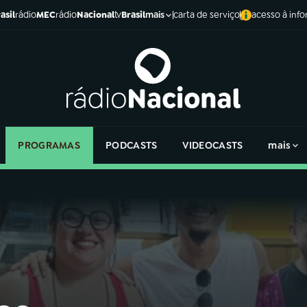
asil
rádio
MEC
rádio
Nacional
tv
Brasil
carta de serviço
acesso à inf
mais
PROGRAMAS
PODCASTS
VIDEOCASTS
mais