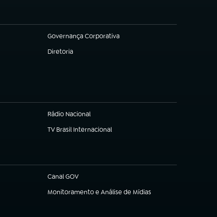
Governança Corporativa
(abre em nova aba)
Diretoria
(abre em nova aba)
Rádio Nacional
TV Brasil Internacional
(abre em nova aba)
Canal GOV
(abre em nova aba)
Monitoramento e Análise de Mídias
(abre em nova aba)