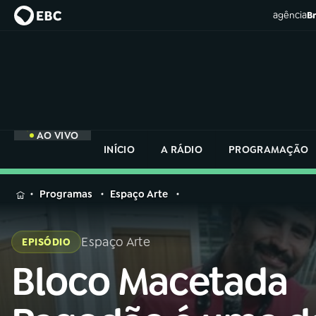
agência
Br
AO VIVO
INÍCIO
A RÁDIO
PROGRAMAÇÃO
MENU
Programas
Espaço Arte
Buscar
na
Espaço Arte
EPISÓDIO
Rádio
Buscar
Nacional
Bloco Macetada
Buscar
na
Rádio
AO VIVO