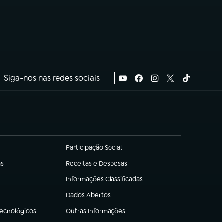
Siga-nos nas redes sociais
Participação Social
(abre em nova aba)
as
Receitas e Despesas
(abre em nova aba)
Informações Classificadas
(abre em nova aba)
Dados Abertos
(abre em nova aba)
Tecnológicos
Outras Informações
(abre em nova aba)