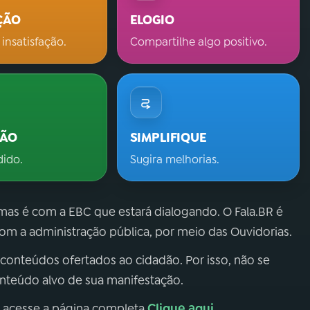
ÇÃO
ELOGIO
 insatisfação.
Compartilhe algo positivo.
ÇÃO
SIMPLIFIQUE
dido.
Sugira melhorias.
 mas é com a EBC que estará dialogando. O Fala.BR é
m a administração pública, por meio das Ouvidorias.
 conteúdos ofertados ao cidadão. Por isso, não se
onteúdo alvo de sua manifestação.
Clique aqui
, acesse a página completa
.